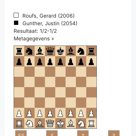
Roufs, Gerard (2006)
Gunther, Justin (2054)
Resultaat: 1/2-1/2
Klikken
Metagegevens »
om
te
openen.