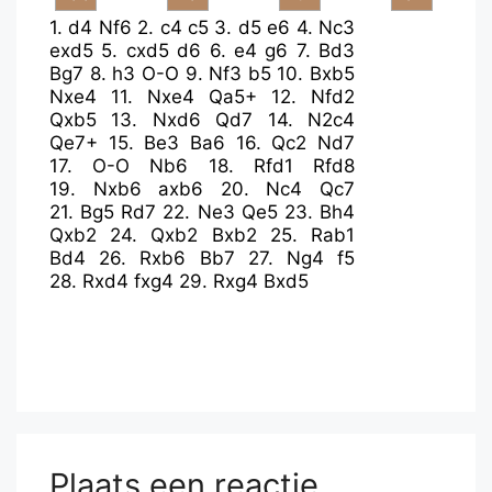
1.
d4
Nf6
2.
c4
c5
3.
d5
e6
4.
Nc3
exd5
5.
cxd5
d6
6.
e4
g6
7.
Bd3
Bg7
8.
h3
O-O
9.
Nf3
b5
10.
Bxb5
Nxe4
11.
Nxe4
Qa5+
12.
Nfd2
Qxb5
13.
Nxd6
Qd7
14.
N2c4
Qe7+
15.
Be3
Ba6
16.
Qc2
Nd7
17.
O-O
Nb6
18.
Rfd1
Rfd8
19.
Nxb6
axb6
20.
Nc4
Qc7
21.
Bg5
Rd7
22.
Ne3
Qe5
23.
Bh4
Qxb2
24.
Qxb2
Bxb2
25.
Rab1
Bd4
26.
Rxb6
Bb7
27.
Ng4
f5
28.
Rxd4
fxg4
29.
Rxg4
Bxd5
Plaats een reactie