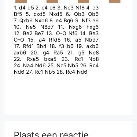
1.
d4
d5
2.
c4
c6
3.
Nc3
Nf6
4.
e3
Bf5
5.
cxd5
Nxd5
6.
Qb3
Qb6
7.
Qxb6
Nxb6
8.
e4
Bg6
9.
Nf3
e6
10.
Ne5
N8d7
11.
Nxg6
hxg6
12.
Be2
Be7
13.
O-O
Nf6
14.
Be3
O-O
15.
a4
Rfd8
16.
a5
Nbd7
17.
Rfd1
Bb4
18.
f3
b6
19.
axb6
axb6
20.
g4
Ra5
21.
g5
Ne8
22.
Rxa5
bxa5
23.
Rc1
Nb8
24.
Na4
Nd6
25.
Nc5
Nb5
26.
Rc4
Nd6
27.
Rc1
Nb5
28.
Rc4
Nd6
Plaats een reactie