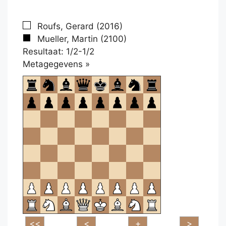
Roufs, Gerard (2016)
Mueller, Martin (2100)
Resultaat: 1/2-1/2
Klikken
Metagegevens »
om
te
openen.