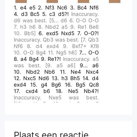
1.
e4
e5
2.
Nf3
Nc6
3.
Bc4
Nf6
4.
d3
Bc5
5.
c3
d5?!
Inaccuracy.
d6
was best.
[
5...
d6
6.
O-O
O-O
7.
h3
h6
8.
Nbd2
a5
9.
Re1
Be6
10.
Bb5
]
6.
exd5
Nxd5
7.
O-O?!
Inaccuracy.
Qb3
was best.
[
7.
Qb3
Nf6
8.
d4
exd4
9.
Bxf7+
Kf8
10.
O-O
Bg4
11.
Ng5
h6
]
7...
O-O
8.
a4
Bg4
9.
Re1?!
Inaccuracy.
a5
was best.
[
9.
a5
a6
]
9...
a6
10.
Nbd2
Nb6
11.
Ne4
Nxc4
12.
Nxc5
Nd6
13.
h3
Bh5
14.
d4
exd4
15.
g4
Bg6
16.
Bg5
Qc8
17.
cxd4
b6
18.
Ne5
Nb4?!
Inaccuracy.
Nxe5
was best.
[
18...
Nxe5
19.
dxe5
bxc5
20.
exd6
cxd6
21.
Qd5
h6
22.
Be7
Re8
23.
Bxd6
c4
24.
Rxe8+
Qxe8
25.
Qxc4
]
19.
Ncd7
Re8
20.
Rc1
Qb7
21.
h4
h6?!
Inaccuracy.
Be4
Plaats een reactie
was best.
[
21...
Be4
22.
h5
Bc6