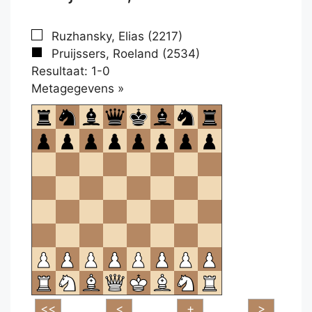
Ruzhansky, Elias (2217)
Pruijssers, Roeland (2534)
Resultaat: 1-0
Klikken
Metagegevens »
om
te
openen.