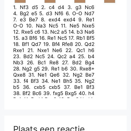
1.
Nf3
d5
2.
c4
d4
3.
g3
Nc6
4.
Bg2
e5
5.
d3
Nf6
6.
O-O
Nd7
7.
e3
Be7
8.
exd4
exd4
9.
Re1
O-O
10.
Na3
Nc5
11.
Ne5
Nxe5
12.
Rxe5
c6
13.
Nc2
a5
14.
b3
Na6
15.
a3
Bf6
16.
Re1
Nc5
17.
Rb1
Bf5
18.
Bf1
Qd7
19.
Bf4
Rfe8
20.
Qd2
Rxe1
21.
Nxe1
Ne6
22.
Qc1
h6
23.
Bd2
Nc5
24.
Qc2
a4
25.
b4
Nb3
26.
Bc1
Re8
27.
Bd2
Bg4
28.
Ng2
g5
29.
Re1
b6
30.
Rxe8+
Qxe8
31.
Ne1
Qe6
32.
Ng2
Be7
33.
f4
Bf3
34.
Ne1
Bh5
35.
Ng2
b5
36.
cxb5
cxb5
37.
Be1
Bf3
38.
Bf2
Bc6
39.
fxg5
Bxg5
40.
h4
Bc1
41.
Bxd4
Bxg2
42.
Bxg2
Nxd4
Plaats een reactie