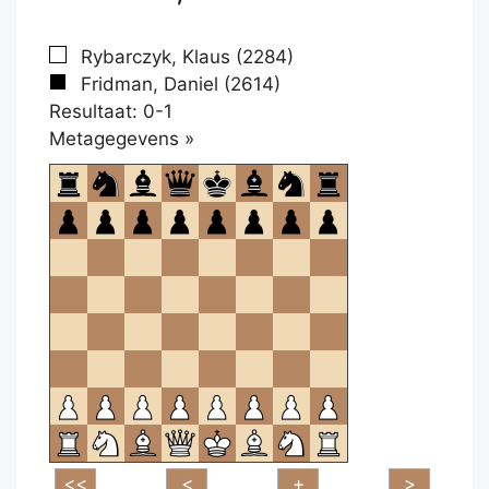
Rybarczyk, Klaus (2284)
Fridman, Daniel (2614)
Resultaat: 0-1
Klikken
Metagegevens »
om
te
openen.