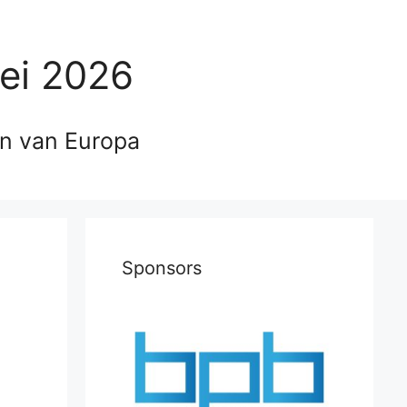
ei 2026
en van Europa
Sponsors