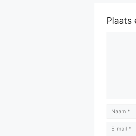
Plaats 
Reactie
Naam
E-
mail