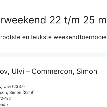
erweekend 22 t/m 25 m
rootste en leukste weekendtoernooi
ov, Ulvi – Commercon, Simon
, Ulvi (2337)
on, Simon (2219)
/2-1/2
Klikken
ns »