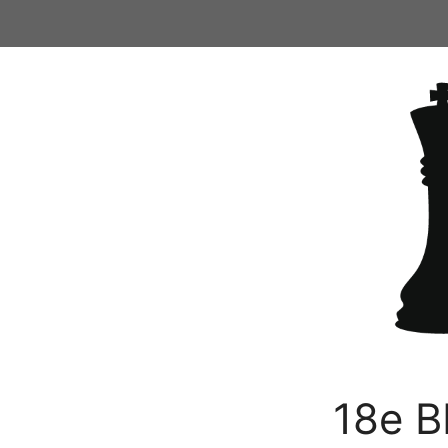
Ga
naar
de
inhoud
18e B