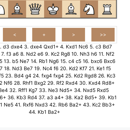
.
d3
dxe4
3.
dxe4
Qxd1+
4.
Kxd1
Nc6
5.
c3
Bd7
7.
f3
a6
8.
Nd2
e6
9.
Kc2
Rg8
10.
Nh3
h6
11.
Nf2
5
13.
b5
Ne7
14.
Rb1
Ng6
15.
c4
c5
16.
bxc6
Bxc6
7
18.
Nd3
Be7
19.
Nc4
f6
20.
Kd2
Kf7
21.
Ke1
f5
f5
23.
Bd4
g4
24.
fxg4
fxg4
25.
Kd2
Rgd8
26.
Kc3
2
Nf6
28.
Rhf1
Bxg2
29.
Rf2
Rxd4
30.
Kxd4
Rd8+
Be4
32.
Rff1
Kg7
33.
Ne3
Nd5+
34.
Nxd5
Rxd5
f6+
36.
Kb3
Rd4
37.
a3
a4+
38.
Ka2
Bd5+
39.
Kb1
1
Ne5
41.
Rxf6
Nxd3
42.
Rb6
Ba2+
43.
Kc2
Bb3+
44.
Kb1
Ba2+