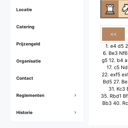
Locatie
Catering
Prijzengeld
1.
e4
d5
2
6.
Be3
Nf6
g5
12.
b4
a
Organisatie
17.
c5
Nd
22.
exf5
ex
Contact
Bd5
27.
Be
31.
Kc3
Reglementen
35.
Rbd1
B
Bb3
40.
Rc
Historie