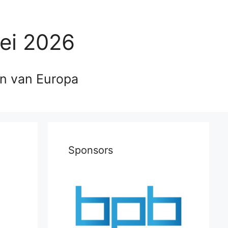
ei 2026
en van Europa
Sponsors