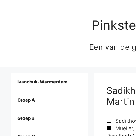
Pinkst
Een van de g
Ivanchuk-Warmerdam
Sadikho
Martin
Groep A
Groep B
Sadikhov
Mueller,