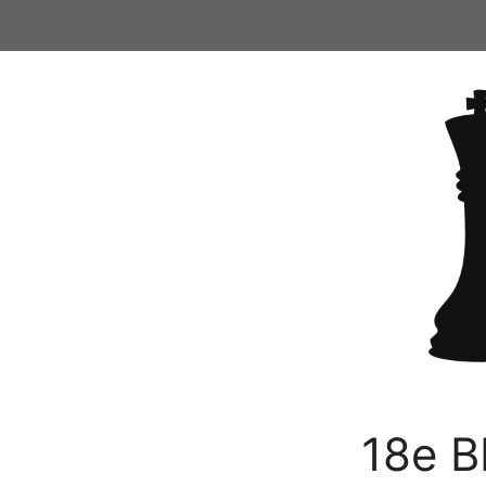
Ga
naar
de
inhoud
18e B