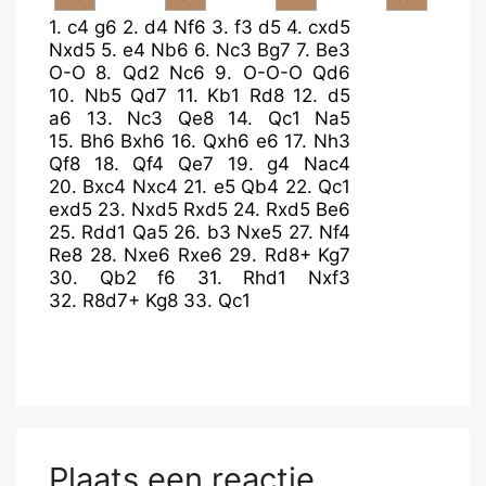
1.
c4
g6
2.
d4
Nf6
3.
f3
d5
4.
cxd5
Nxd5
5.
e4
Nb6
6.
Nc3
Bg7
7.
Be3
O-O
8.
Qd2
Nc6
9.
O-O-O
Qd6
10.
Nb5
Qd7
11.
Kb1
Rd8
12.
d5
a6
13.
Nc3
Qe8
14.
Qc1
Na5
15.
Bh6
Bxh6
16.
Qxh6
e6
17.
Nh3
Qf8
18.
Qf4
Qe7
19.
g4
Nac4
20.
Bxc4
Nxc4
21.
e5
Qb4
22.
Qc1
exd5
23.
Nxd5
Rxd5
24.
Rxd5
Be6
25.
Rdd1
Qa5
26.
b3
Nxe5
27.
Nf4
Re8
28.
Nxe6
Rxe6
29.
Rd8+
Kg7
30.
Qb2
f6
31.
Rhd1
Nxf3
32.
R8d7+
Kg8
33.
Qc1
Plaats een reactie