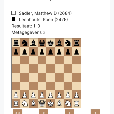
Sadler, Matthew D (2684)
Leenhouts, Koen (2475)
Resultaat: 1-0
Klikken
Metagegevens »
om
te
openen.