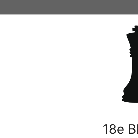
Ga
naar
de
inhoud
18e B