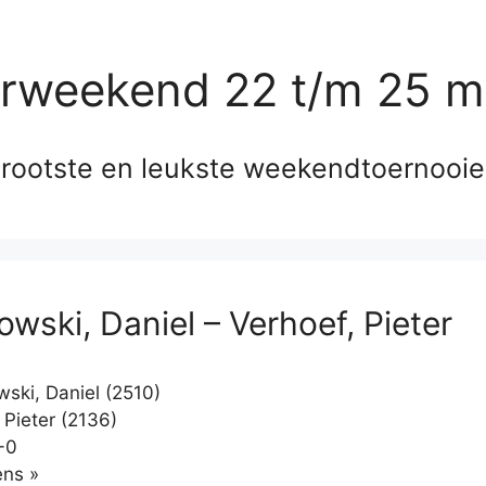
erweekend 22 t/m 25 m
rootste en leukste weekendtoernooi
owski, Daniel – Verhoef, Pieter
ski, Daniel (2510)
 Pieter (2136)
-0
Klikken
ns »