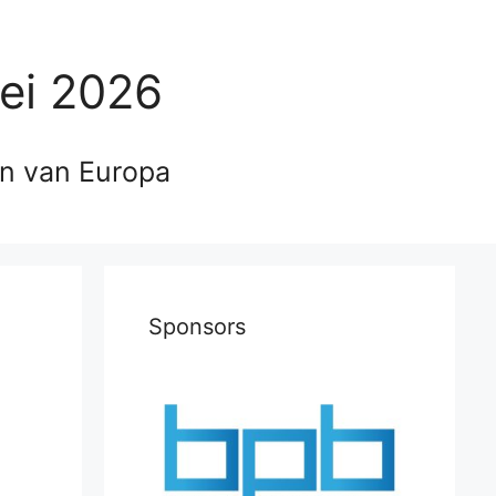
ei 2026
en van Europa
Sponsors