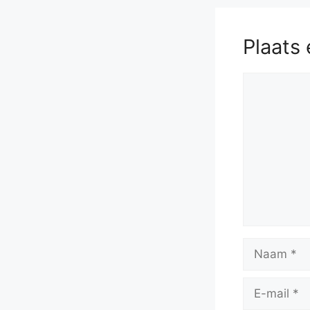
Plaats 
Reactie
Naam
E-
mail