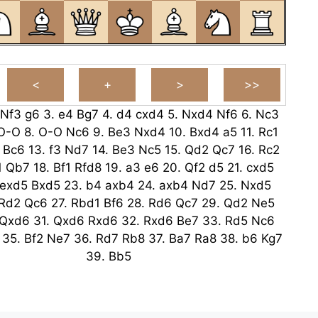
Nf3
g6
3.
e4
Bg7
4.
d4
cxd4
5.
Nxd4
Nf6
6.
Nc3
O-O
8.
O-O
Nc6
9.
Be3
Nxd4
10.
Bxd4
a5
11.
Rc1
Bc6
13.
f3
Nd7
14.
Be3
Nc5
15.
Qd2
Qc7
16.
Rc2
1
Qb7
18.
Bf1
Rfd8
19.
a3
e6
20.
Qf2
d5
21.
cxd5
exd5
Bxd5
23.
b4
axb4
24.
axb4
Nd7
25.
Nxd5
Rd2
Qc6
27.
Rbd1
Bf6
28.
Rd6
Qc7
29.
Qd2
Ne5
Qxd6
31.
Qxd6
Rxd6
32.
Rxd6
Be7
33.
Rd5
Nc6
35.
Bf2
Ne7
36.
Rd7
Rb8
37.
Ba7
Ra8
38.
b6
Kg7
39.
Bb5