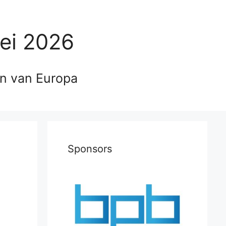
ei 2026
en van Europa
Sponsors