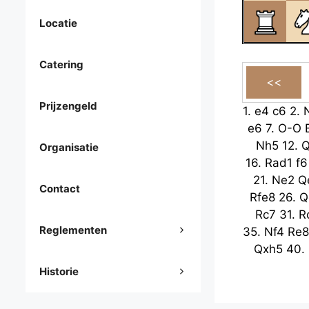
Locatie
Catering
Prijzengeld
1.
e4
c6
2.
e6
7.
O-O
Nh5
12.
Q
Organisatie
16.
Rad1
f6
21.
Ne2
Q
Contact
Rfe8
26.
Q
Rc7
31.
R
Reglementen
35.
Nf4
Re8
Qxh5
40.
Historie