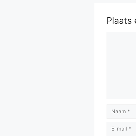
Plaats 
Reactie
Naam
E-
mail