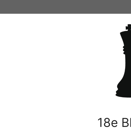
Ga
naar
de
inhoud
18e B