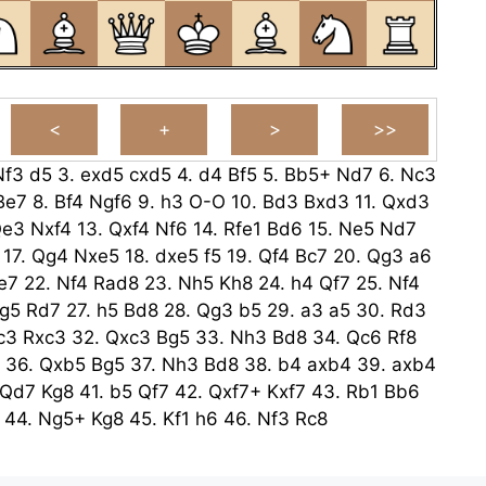
Nf3
d5
3.
exd5
cxd5
4.
d4
Bf5
5.
Bb5+
Nd7
6.
Nc3
Be7
8.
Bf4
Ngf6
9.
h3
O-O
10.
Bd3
Bxd3
11.
Qxd3
e3
Nxf4
13.
Qxf4
Nf6
14.
Rfe1
Bd6
15.
Ne5
Nd7
17.
Qg4
Nxe5
18.
dxe5
f5
19.
Qf4
Bc7
20.
Qg3
a6
e7
22.
Nf4
Rad8
23.
Nh5
Kh8
24.
h4
Qf7
25.
Nf4
g5
Rd7
27.
h5
Bd8
28.
Qg3
b5
29.
a3
a5
30.
Rd3
c3
Rxc3
32.
Qxc3
Bg5
33.
Nh3
Bd8
34.
Qc6
Rf8
36.
Qxb5
Bg5
37.
Nh3
Bd8
38.
b4
axb4
39.
axb4
Qd7
Kg8
41.
b5
Qf7
42.
Qxf7+
Kxf7
43.
Rb1
Bb6
44.
Ng5+
Kg8
45.
Kf1
h6
46.
Nf3
Rc8