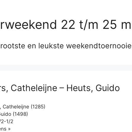
erweekend 22 t/m 25 m
rootste en leukste weekendtoernooi
s, Catheleijne – Heuts, Guido
 Catheleijne (1285)
uido (1498)
/2-1/2
Klikken
ns »