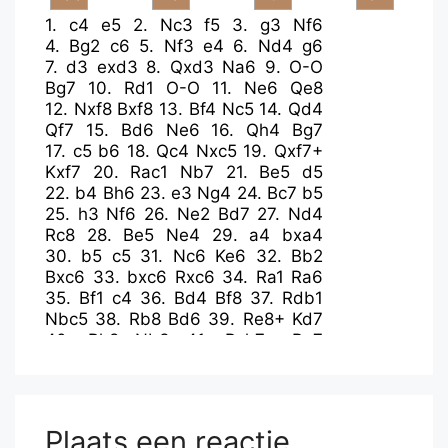
1.
c4
e5
2.
Nc3
f5
3.
g3
Nf6
4.
Bg2
c6
5.
Nf3
e4
6.
Nd4
g6
7.
d3
exd3
8.
Qxd3
Na6
9.
O-O
Bg7
10.
Rd1
O-O
11.
Ne6
Qe8
12.
Nxf8
Bxf8
13.
Bf4
Nc5
14.
Qd4
Qf7
15.
Bd6
Ne6
16.
Qh4
Bg7
17.
c5
b6
18.
Qc4
Nxc5
19.
Qxf7+
Kxf7
20.
Rac1
Nb7
21.
Be5
d5
22.
b4
Bh6
23.
e3
Ng4
24.
Bc7
b5
25.
h3
Nf6
26.
Ne2
Bd7
27.
Nd4
Rc8
28.
Be5
Ne4
29.
a4
bxa4
30.
b5
c5
31.
Nc6
Ke6
32.
Bb2
Bxc6
33.
bxc6
Rxc6
34.
Ra1
Ra6
35.
Bf1
c4
36.
Bd4
Bf8
37.
Rdb1
Nbc5
38.
Rb8
Bd6
39.
Re8+
Kd7
40.
Rh8
Nb3
41.
Rxh7+
Be7
42.
Ra2
Nxd4
43.
exd4
a3
44.
g4
Nc3
45.
Ra1
a2
46.
gxf5
gxf5
47.
Re1
Re6
48.
Ra1
Kc6
49.
Rh8
Kb5
50.
Rb8+
Rb6
51.
Re8
Ba3
Plaats een reactie
52.
Re3
Bb2