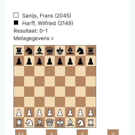
Sanijs, Frans (2045)
Harff, Wilfried (2149)
Resultaat: 0-1
Klikken
Metagegevens »
om
te
openen.