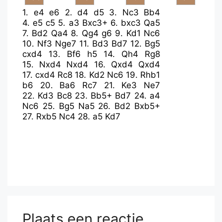
1.
e4
e6
2.
d4
d5
3.
Nc3
Bb4
4.
e5
c5
5.
a3
Bxc3+
6.
bxc3
Qa5
7.
Bd2
Qa4
8.
Qg4
g6
9.
Kd1
Nc6
10.
Nf3
Nge7
11.
Bd3
Bd7
12.
Bg5
cxd4
13.
Bf6
h5
14.
Qh4
Rg8
15.
Nxd4
Nxd4
16.
Qxd4
Qxd4
17.
cxd4
Rc8
18.
Kd2
Nc6
19.
Rhb1
b6
20.
Ba6
Rc7
21.
Ke3
Ne7
22.
Kd3
Bc8
23.
Bb5+
Bd7
24.
a4
Nc6
25.
Bg5
Na5
26.
Bd2
Bxb5+
27.
Rxb5
Nc4
28.
a5
Kd7
Plaats een reactie