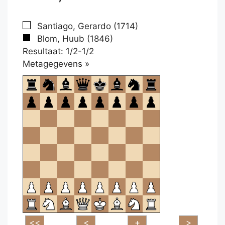
Santiago, Gerardo (1714)
Blom, Huub (1846)
Resultaat: 1/2-1/2
Klikken
Metagegevens »
om
te
openen.