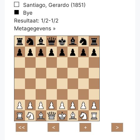
Santiago, Gerardo (1851)
Bye
Resultaat: 1/2-1/2
Klikken
Metagegevens »
om
te
openen.