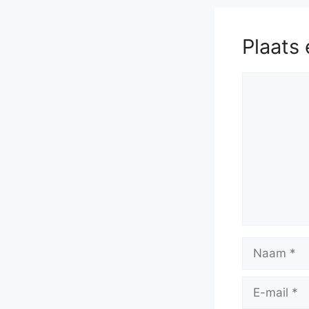
Plaats 
Reactie
Naam
E-
mail