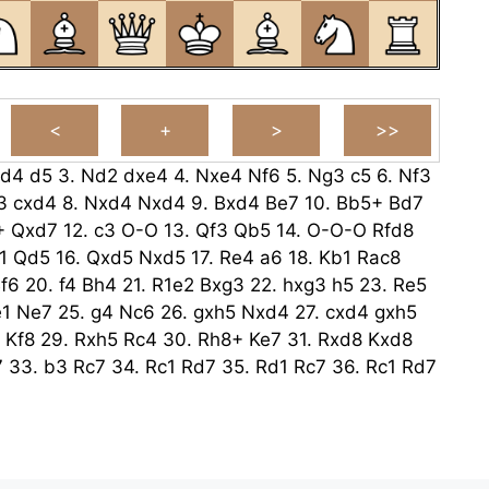
d4
d5
3.
Nd2
dxe4
4.
Nxe4
Nf6
5.
Ng3
c5
6.
Nf3
3
cxd4
8.
Nxd4
Nxd4
9.
Bxd4
Be7
10.
Bb5+
Bd7
+
Qxd7
12.
c3
O-O
13.
Qf3
Qb5
14.
O-O-O
Rfd8
1
Qd5
16.
Qxd5
Nxd5
17.
Re4
a6
18.
Kb1
Rac8
f6
20.
f4
Bh4
21.
R1e2
Bxg3
22.
hxg3
h5
23.
Re5
1
Ne7
25.
g4
Nc6
26.
gxh5
Nxd4
27.
cxd4
gxh5
Kf8
29.
Rxh5
Rc4
30.
Rh8+
Ke7
31.
Rxd8
Kxd8
7
33.
b3
Rc7
34.
Rc1
Rd7
35.
Rd1
Rc7
36.
Rc1
Rd7