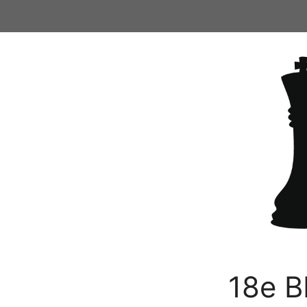
Ga
naar
de
inhoud
18e B