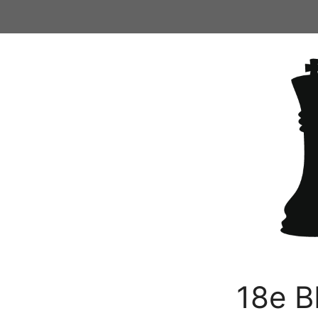
Ga
naar
de
inhoud
18e B