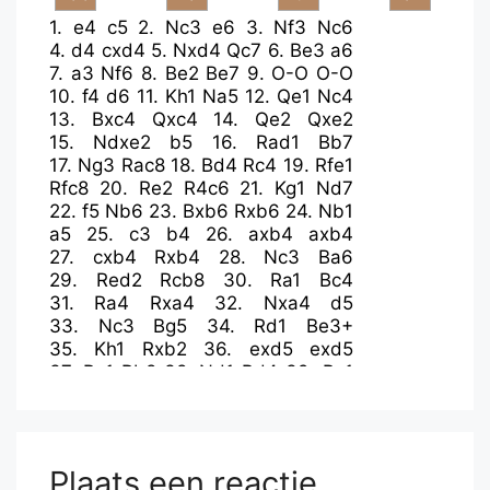
1.
e4
c5
2.
Nc3
e6
3.
Nf3
Nc6
4.
d4
cxd4
5.
Nxd4
Qc7
6.
Be3
a6
7.
a3
Nf6
8.
Be2
Be7
9.
O-O
O-O
10.
f4
d6
11.
Kh1
Na5
12.
Qe1
Nc4
13.
Bxc4
Qxc4
14.
Qe2
Qxe2
15.
Ndxe2
b5
16.
Rad1
Bb7
17.
Ng3
Rac8
18.
Bd4
Rc4
19.
Rfe1
Rfc8
20.
Re2
R4c6
21.
Kg1
Nd7
22.
f5
Nb6
23.
Bxb6
Rxb6
24.
Nb1
a5
25.
c3
b4
26.
axb4
axb4
27.
cxb4
Rxb4
28.
Nc3
Ba6
29.
Red2
Rcb8
30.
Ra1
Bc4
31.
Ra4
Rxa4
32.
Nxa4
d5
33.
Nc3
Bg5
34.
Rd1
Be3+
35.
Kh1
Rxb2
36.
exd5
exd5
37.
Ra1
Rb8
38.
Nd1
Bd4
39.
Rc1
Re8
40.
h4
g6
41.
Nc3
Re3
42.
Nce4
gxf5
43.
Nd6
Rxg3
44.
Nxc4
dxc4
45.
Rxc4
Rg4
46.
g3
Be5
47.
Rc5
f6
48.
Kg2
Plaats een reactie
Rxg3+
49.
Kf2
Rg4
50.
Kf3
Rxh4