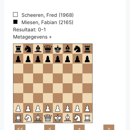
Scheeren, Fred (1968)
Miesen, Fabian (2165)
Resultaat: 0-1
Klikken
Metagegevens »
om
te
openen.