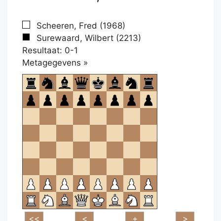
Scheeren, Fred (1968)
Surewaard, Wilbert (2213)
Resultaat: 0-1
Klikken
Metagegevens »
om
te
openen.