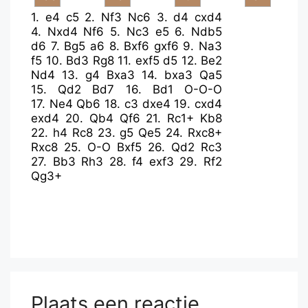
1.
e4
c5
2.
Nf3
Nc6
3.
d4
cxd4
4.
Nxd4
Nf6
5.
Nc3
e5
6.
Ndb5
d6
7.
Bg5
a6
8.
Bxf6
gxf6
9.
Na3
f5
10.
Bd3
Rg8
11.
exf5
d5
12.
Be2
Nd4
13.
g4
Bxa3
14.
bxa3
Qa5
15.
Qd2
Bd7
16.
Bd1
O-O-O
17.
Ne4
Qb6
18.
c3
dxe4
19.
cxd4
exd4
20.
Qb4
Qf6
21.
Rc1+
Kb8
22.
h4
Rc8
23.
g5
Qe5
24.
Rxc8+
Rxc8
25.
O-O
Bxf5
26.
Qd2
Rc3
27.
Bb3
Rh3
28.
f4
exf3
29.
Rf2
Qg3+
Plaats een reactie