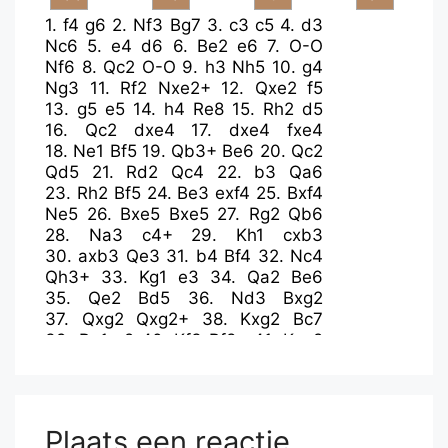
1.
f4
g6
2.
Nf3
Bg7
3.
c3
c5
4.
d3
Nc6
5.
e4
d6
6.
Be2
e6
7.
O-O
Nf6
8.
Qc2
O-O
9.
h3
Nh5
10.
g4
Ng3
11.
Rf2
Nxe2+
12.
Qxe2
f5
13.
g5
e5
14.
h4
Re8
15.
Rh2
d5
16.
Qc2
dxe4
17.
dxe4
fxe4
18.
Ne1
Bf5
19.
Qb3+
Be6
20.
Qc2
Qd5
21.
Rd2
Qc4
22.
b3
Qa6
23.
Rh2
Bf5
24.
Be3
exf4
25.
Bxf4
Ne5
26.
Bxe5
Bxe5
27.
Rg2
Qb6
28.
Na3
c4+
29.
Kh1
cxb3
30.
axb3
Qe3
31.
b4
Bf4
32.
Nc4
Qh3+
33.
Kg1
e3
34.
Qa2
Be6
35.
Qe2
Bd5
36.
Nd3
Bxg2
37.
Qxg2
Qxg2+
38.
Kxg2
Bc7
39.
Re1
e2
40.
Kf3
Rf8+
41.
Kxe2
Rfe8+
42.
Kf3
Rxe1
43.
Nxe1
Rd8
44.
Ne3
Rf8+
45.
Kg2
Bb6
46.
Ng4
Rc8
47.
Nf6+
Kg7
48.
Nd5
Bd8
49.
Nd3
Bb6
Plaats een reactie
50.
N3f4
Re8
51.
Kf3
Bd8
52.
c4