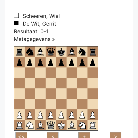
Scheeren, Wiel
De Wit, Gerrit
Resultaat: 0-1
Klikken
Metagegevens »
om
te
openen.