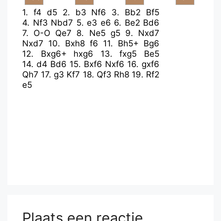
1.
f4
d5
2.
b3
Nf6
3.
Bb2
Bf5
4.
Nf3
Nbd7
5.
e3
e6
6.
Be2
Bd6
7.
O-O
Qe7
8.
Ne5
g5
9.
Nxd7
Nxd7
10.
Bxh8
f6
11.
Bh5+
Bg6
12.
Bxg6+
hxg6
13.
fxg5
Be5
14.
d4
Bd6
15.
Bxf6
Nxf6
16.
gxf6
Qh7
17.
g3
Kf7
18.
Qf3
Rh8
19.
Rf2
e5
Plaats een reactie