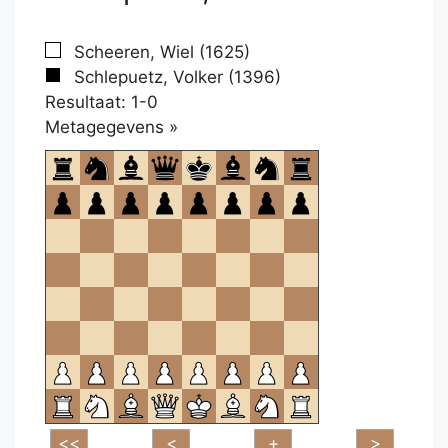
Scheeren, Wiel (1625)
Schlepuetz, Volker (1396)
Resultaat: 1-0
Klikken
Metagegevens »
om
te
openen.