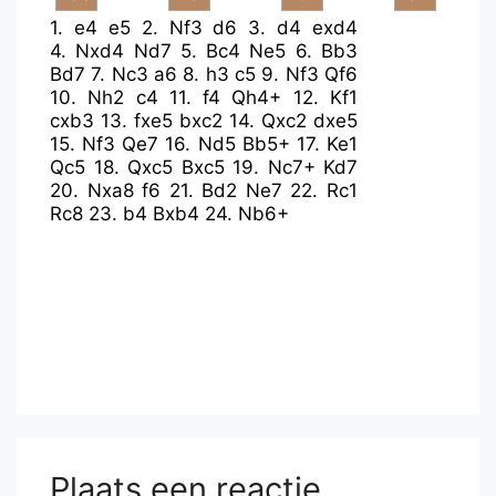
1.
e4
e5
2.
Nf3
d6
3.
d4
exd4
4.
Nxd4
Nd7
5.
Bc4
Ne5
6.
Bb3
Bd7
7.
Nc3
a6
8.
h3
c5
9.
Nf3
Qf6
10.
Nh2
c4
11.
f4
Qh4+
12.
Kf1
cxb3
13.
fxe5
bxc2
14.
Qxc2
dxe5
15.
Nf3
Qe7
16.
Nd5
Bb5+
17.
Ke1
Qc5
18.
Qxc5
Bxc5
19.
Nc7+
Kd7
20.
Nxa8
f6
21.
Bd2
Ne7
22.
Rc1
Rc8
23.
b4
Bxb4
24.
Nb6+
Plaats een reactie