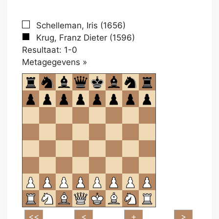
Schelleman, Iris (1656)
Krug, Franz Dieter (1596)
Resultaat: 1-0
Klikken
Metagegevens »
om
te
openen.