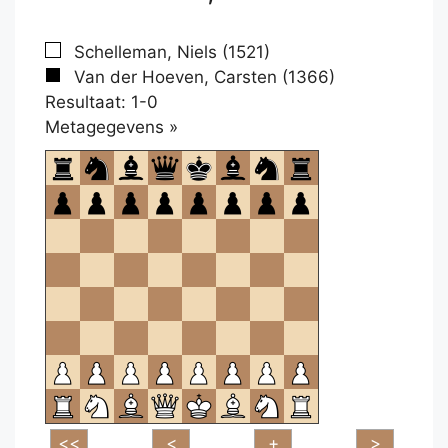
Schelleman, Niels (1521)
Van der Hoeven, Carsten (1366)
Resultaat: 1-0
Klikken
Metagegevens »
om
te
openen.