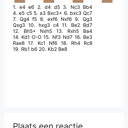
1.
e4
e6
2.
d4
d5
3.
Nc3
Bb4
4.
e5
c5
5.
a3
Bxc3+
6.
bxc3
Qc7
7.
Qg4
f5
8.
exf6
Nxf6
9.
Qg3
Qxg3
10.
hxg3
c4
11.
Be2
Bd7
12.
Bh5+
Nxh5
13.
Rxh5
Ba4
14.
Kd1
O-O
15.
Nf3
Nd7
16.
Be3
Rae8
17.
Kc1
Nf6
18.
Rh4
Rc8
19.
Rb1
b6
20.
Kb2
Be8
Plaats een reactie