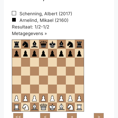
Schenning, Albert (2017)
Arnelind, Mikael (2160)
Resultaat: 1/2-1/2
Klikken
Metagegevens »
om
te
openen.