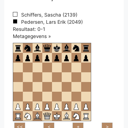
Schiffers, Sascha (2139)
Pedersen, Lars Erik (2049)
Resultaat: 0-1
Klikken
Metagegevens »
om
te
openen.