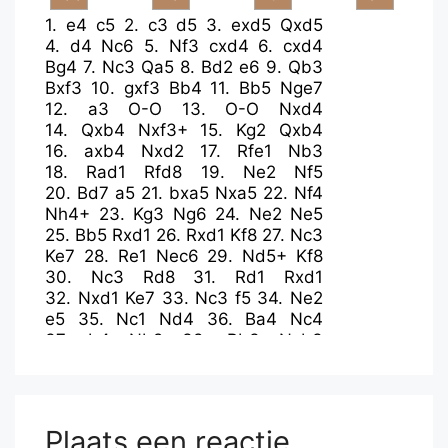
1.
e4
c5
2.
c3
d5
3.
exd5
Qxd5
4.
d4
Nc6
5.
Nf3
cxd4
6.
cxd4
Bg4
7.
Nc3
Qa5
8.
Bd2
e6
9.
Qb3
Bxf3
10.
gxf3
Bb4
11.
Bb5
Nge7
12.
a3
O-O
13.
O-O
Nxd4
14.
Qxb4
Nxf3+
15.
Kg2
Qxb4
16.
axb4
Nxd2
17.
Rfe1
Nb3
18.
Rad1
Rfd8
19.
Ne2
Nf5
20.
Bd7
a5
21.
bxa5
Nxa5
22.
Nf4
Nh4+
23.
Kg3
Ng6
24.
Ne2
Ne5
25.
Bb5
Rxd1
26.
Rxd1
Kf8
27.
Nc3
Ke7
28.
Re1
Nec6
29.
Nd5+
Kf8
30.
Nc3
Rd8
31.
Rd1
Rxd1
32.
Nxd1
Ke7
33.
Nc3
f5
34.
Ne2
e5
35.
Nc1
Nd4
36.
Ba4
Nc4
37.
b4
Nb2
38.
Bb3
Nxb3
39.
Nxb3
h6
40.
Nd2
Ke6
41.
Kf3
g5
42.
Ke3
g4
43.
Nb1
f4+
44.
Ke2
e4
45.
Nc3
Ke5
46.
Kf1
h5
47.
Kg1
h4
48.
Kf1
Nc4
49.
b5
f3
Plaats een reactie