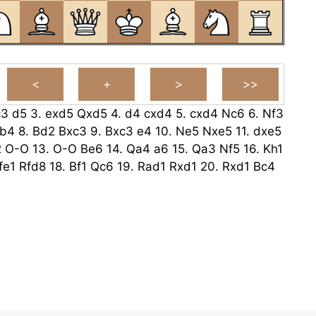
c3
d5
3.
exd5
Qxd5
4.
d4
cxd4
5.
cxd4
Nc6
6.
Nf3
b4
8.
Bd2
Bxc3
9.
Bxc3
e4
10.
Ne5
Nxe5
11.
dxe5
2
O-O
13.
O-O
Be6
14.
Qa4
a6
15.
Qa3
Nf5
16.
Kh1
fe1
Rfd8
18.
Bf1
Qc6
19.
Rad1
Rxd1
20.
Rxd1
Bc4