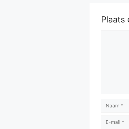
Plaats 
Reactie
Naam
E-
mail