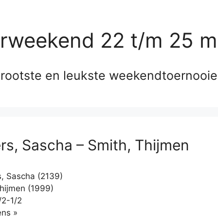
erweekend 22 t/m 25 m
rootste en leukste weekendtoernooi
ers, Sascha – Smith, Thijmen
s, Sascha (2139)
hijmen (1999)
/2-1/2
Klikken
ns »