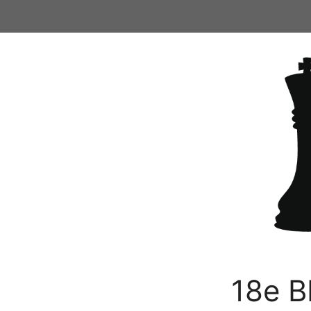
Ga
naar
de
inhoud
18e B