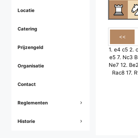
Locatie
Catering
Prijzengeld
1.
e4
c5
2.
e5
7.
Nc3
B
Ne7
12.
Be
Organisatie
Rac8
17.
R
Contact
Reglementen
Historie