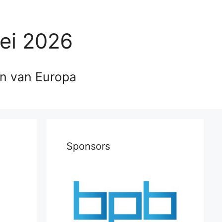
ei 2026
en van Europa
Sponsors