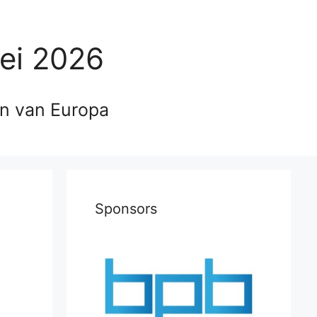
ei 2026
en van Europa
Sponsors