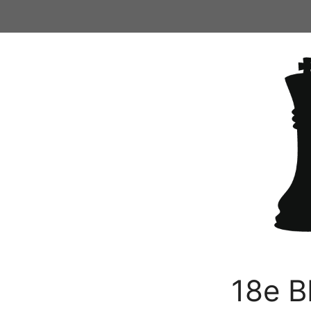
Ga
naar
de
inhoud
18e B