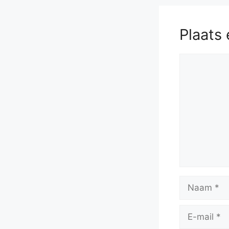
Plaats 
Reactie
Naam
E-
mail