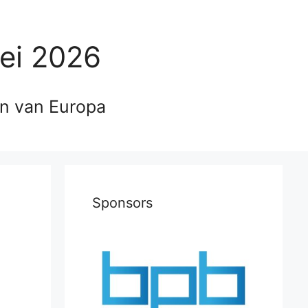
ei 2026
en van Europa
Sponsors