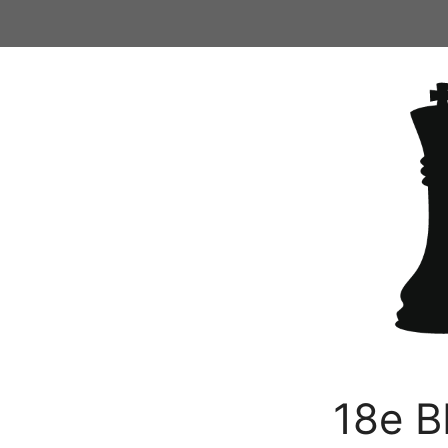
Ga
naar
de
inhoud
18e B