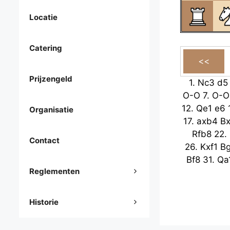
Locatie
Catering
Prijzengeld
1.
Nc3
d5
O-O
7.
O-O
12.
Qe1
e6
Organisatie
17.
axb4
B
Rfb8
22.
Contact
26.
Kxf1
B
Bf8
31.
Qa
Reglementen
Historie