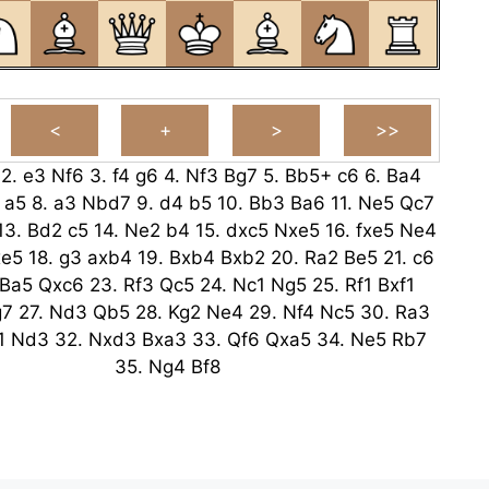
2.
e3
Nf6
3.
f4
g6
4.
Nf3
Bg7
5.
Bb5+
c6
6.
Ba4
a5
8.
a3
Nbd7
9.
d4
b5
10.
Bb3
Ba6
11.
Ne5
Qc7
13.
Bd2
c5
14.
Ne2
b4
15.
dxc5
Nxe5
16.
fxe5
Ne4
xe5
18.
g3
axb4
19.
Bxb4
Bxb2
20.
Ra2
Be5
21.
c6
Ba5
Qxc6
23.
Rf3
Qc5
24.
Nc1
Ng5
25.
Rf1
Bxf1
g7
27.
Nd3
Qb5
28.
Kg2
Ne4
29.
Nf4
Nc5
30.
Ra3
1
Nd3
32.
Nxd3
Bxa3
33.
Qf6
Qxa5
34.
Ne5
Rb7
35.
Ng4
Bf8