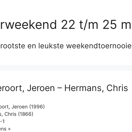
erweekend 22 t/m 25 m
rootste en leukste weekendtoernooi
eroort, Jeroen – Hermans, Chris
oort, Jeroen (1996)
 Chris (1866)
-1
Klikken
ns »