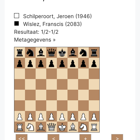
Schilperoort, Jeroen (1946)
Wislez, Franscis (2083)
Resultaat: 1/2-1/2
Klikken
Metagegevens »
om
te
openen.