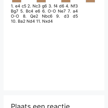
1.
e4
c5
2.
Nc3
g6
3.
f4
d6
4.
Nf3
Bg7
5.
Bc4
e6
6.
O-O
Ne7
7.
a4
O-O
8.
Qe2
Nbc6
9.
d3
d5
10.
Ba2
Nd4
11.
Nxd4
Plaats een reactie