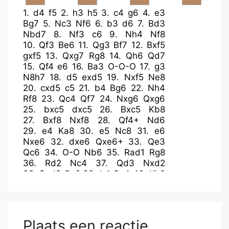
1.
d4
f5
2.
h3
h5
3.
c4
g6
4.
e3
Bg7
5.
Nc3
Nf6
6.
b3
d6
7.
Bd3
Nbd7
8.
Nf3
c6
9.
Nh4
Nf8
10.
Qf3
Be6
11.
Qg3
Bf7
12.
Bxf5
gxf5
13.
Qxg7
Rg8
14.
Qh6
Qd7
15.
Qf4
e6
16.
Ba3
O-O-O
17.
g3
N8h7
18.
d5
exd5
19.
Nxf5
Ne8
20.
cxd5
c5
21.
b4
Bg6
22.
Nh4
Rf8
23.
Qc4
Qf7
24.
Nxg6
Qxg6
25.
bxc5
dxc5
26.
Bxc5
Kb8
27.
Bxf8
Nxf8
28.
Qf4+
Nd6
29.
e4
Ka8
30.
e5
Nc8
31.
e6
Nxe6
32.
dxe6
Qxe6+
33.
Qe3
Qc6
34.
O-O
Nb6
35.
Rad1
Rg8
36.
Rd2
Nc4
37.
Qd3
Nxd2
38.
Qxd2
Qc8
39.
h4
Qc4
40.
Kh2
Rc8
41.
Re1
a6
42.
Rc1
Qg4
43.
Qf4
Qg7
44.
Nd5
Rf8
45.
Qe3
Qb2
46.
Nb6+
Kb8
47.
Nd7+
Plaats een reactie