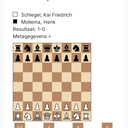
Schlegel, Kai Friedrich
Mollema, Henk
Resultaat: 1-0
Klikken
Metagegevens »
om
te
openen.