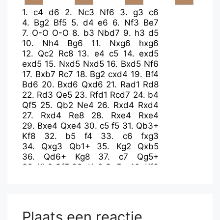
1.
c4
d6
2.
Nc3
Nf6
3.
g3
c6
4.
Bg2
Bf5
5.
d4
e6
6.
Nf3
Be7
7.
O-O
O-O
8.
b3
Nbd7
9.
h3
d5
10.
Nh4
Bg6
11.
Nxg6
hxg6
12.
Qc2
Rc8
13.
e4
c5
14.
exd5
exd5
15.
Nxd5
Nxd5
16.
Bxd5
Nf6
17.
Bxb7
Rc7
18.
Bg2
cxd4
19.
Bf4
Bd6
20.
Bxd6
Qxd6
21.
Rad1
Rd8
22.
Rd3
Qe5
23.
Rfd1
Rcd7
24.
b4
Qf5
25.
Qb2
Ne4
26.
Rxd4
Rxd4
27.
Rxd4
Re8
28.
Rxe4
Rxe4
29.
Bxe4
Qxe4
30.
c5
f5
31.
Qb3+
Kf8
32.
b5
f4
33.
c6
fxg3
34.
Qxg3
Qb1+
35.
Kg2
Qxb5
36.
Qd6+
Kg8
37.
c7
Qg5+
38.
Kh2
Qf5
39.
Kg2
Qg5+
40.
Kf3
Qf5+
41.
Ke2
Qc2+
42.
Ke3
Qc3+
43.
Kf4
Qc1+
44.
Kf3
Qh1+
45.
Ke2
Qe4+
46.
Kd2
Qf5
47.
Qd8+
Kh7
48.
Qh4+
Kg8
Plaats een reactie
49.
Qc4+
Kh7
50.
c8=Q
Qxf2+