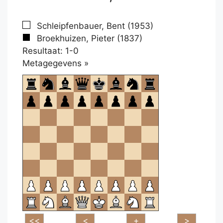
Schleipfenbauer, Bent (1953)
Broekhuizen, Pieter (1837)
Resultaat: 1-0
Klikken
Metagegevens »
om
te
openen.