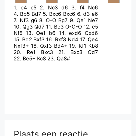
1.
e4
c5
2.
Nc3
d6
3.
f4
Nc6
4.
Bb5
Bd7
5.
Bxc6
Bxc6
6.
d3
e6
7.
Nf3
g6
8.
O-O
Bg7
9.
Qe1
Ne7
10.
Qg3
Qd7
11.
Be3
O-O-O
12.
e5
Nf5
13.
Qe1
b6
14.
exd6
Qxd6
15.
Bd2
Bxf3
16.
Rxf3
Nd4
17.
Qe4
Nxf3+
18.
Qxf3
Bd4+
19.
Kf1
Kb8
20.
Re1
Bxc3
21.
Bxc3
Qd7
22.
Be5+
Kc8
23.
Qa8#
Plaats een reactie