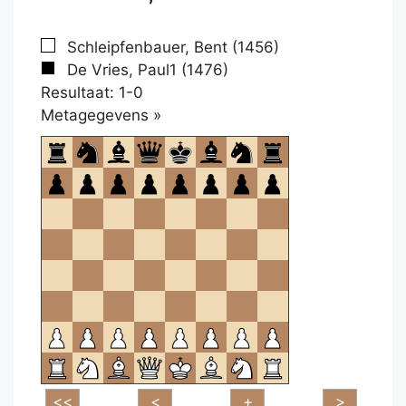
Schleipfenbauer, Bent (1456)
De Vries, Paul1 (1476)
Resultaat: 1-0
Klikken
Metagegevens »
om
te
openen.