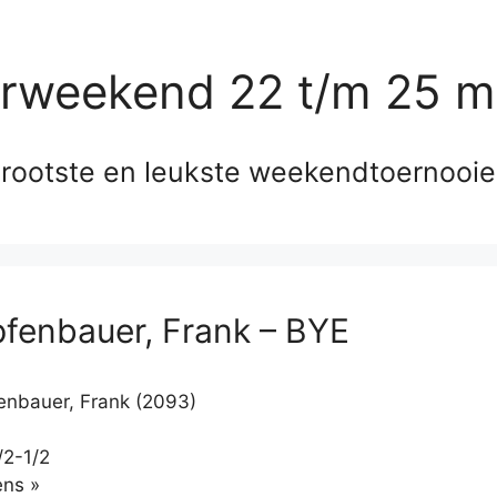
erweekend 22 t/m 25 m
rootste en leukste weekendtoernooi
pfenbauer, Frank – BYE
enbauer, Frank (2093)
/2-1/2
Klikken
ns »