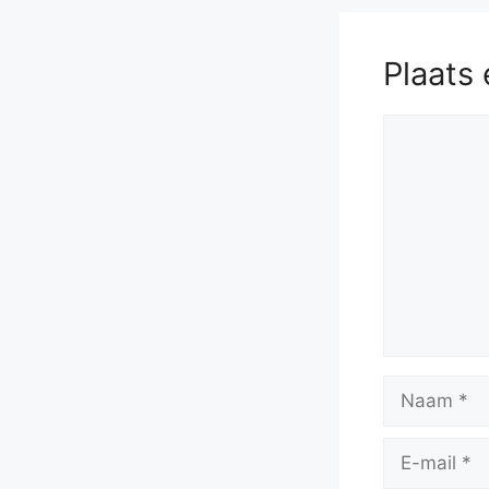
Plaats 
Reactie
Naam
E-
mail