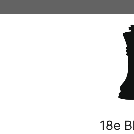
Ga
naar
de
inhoud
18e B