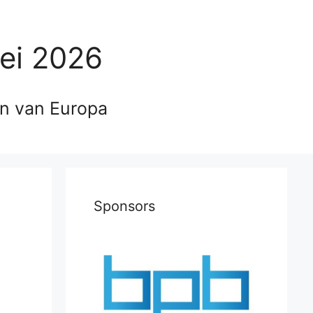
ei 2026
en van Europa
Sponsors