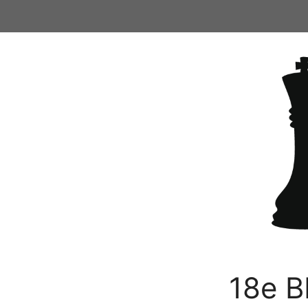
Ga
naar
de
inhoud
18e B