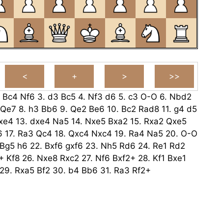
.
Bc4
Nf6
3.
d3
Bc5
4.
Nf3
d6
5.
c3
O-O
6.
Nbd2
Qe7
8.
h3
Bb6
9.
Qe2
Be6
10.
Bc2
Rad8
11.
g4
d5
xe4
13.
dxe4
Na5
14.
Nxe5
Bxa2
15.
Rxa2
Qxe5
6
17.
Ra3
Qc4
18.
Qxc4
Nxc4
19.
Ra4
Na5
20.
O-O
Bg5
h6
22.
Bxf6
gxf6
23.
Nh5
Rd6
24.
Re1
Rd2
+
Kf8
26.
Nxe8
Rxc2
27.
Nf6
Bxf2+
28.
Kf1
Bxe1
29.
Rxa5
Bf2
30.
b4
Bb6
31.
Ra3
Rf2+