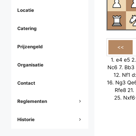
Locatie
Catering
Prijzengeld
1.
e4
e5
2
Organisatie
Nc6
7.
Bb3
12.
Nf1
d
16.
Ng3
Qe
Contact
Rfe8
21.
25.
Nxf6
Reglementen
Historie