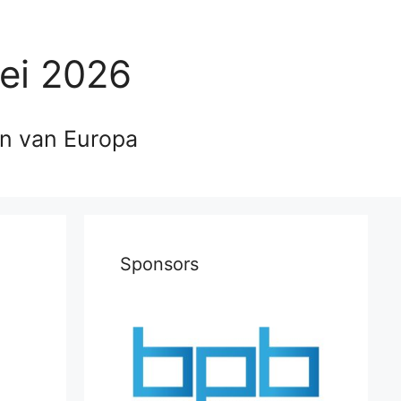
ei 2026
en van Europa
Sponsors