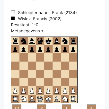
Schleipfenbauer, Frank (2134)
Wislez, Francis (2002)
Resultaat: 1-0
Klikken
Metagegevens »
om
te
openen.