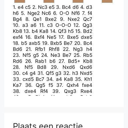
1.
e4
c5
2.
Nc3
e5
3.
Bc4
d6
4.
d3
h6
5.
Nge2
Nc6
6.
O-O
Nf6
7.
f4
Bg4
8.
Qe1
Bxe2
9.
Nxe2
Qc7
10.
a3
a6
11.
c3
O-O-O
12.
Qg3
Kb8
13.
b4
Ka8
14.
Qf3
h5
15.
Bd2
exf4
16.
Bxf4
Ne5
17.
Bxe5
dxe5
18.
b5
axb5
19.
Bxb5
Be7
20.
Bc4
Bd6
21.
Rfb1
Rhf8
22.
Ng3
h4
23.
Nf5
g5
24.
Ne3
Be7
25.
Rb5
Rd6
26.
Rab1
b6
27.
Bd5+
Kb8
28.
Nf5
Bd8
29.
Nxd6
Qxd6
30.
c4
g4
31.
Qf5
g3
32.
h3
Nxd5
33.
cxd5
Bc7
34.
a4
Ka8
35.
Kh1
Ka7
36.
Qg5
f5
37.
Qxh4
fxe4
38.
dxe4
Rf4
39.
Qxg3
Rxe4
40.
a5
Rb4
41.
axb6+
Bxb6
42.
Qa3+
Kb7
43.
R5xb4
cxb4
44.
Qxb4
Qxb4
45.
Rxb4
Kc7
46.
Rc4+
Kd7
47.
Rc6
Be3
48.
Re6
Bf4
49.
g4
Plaats een reactie