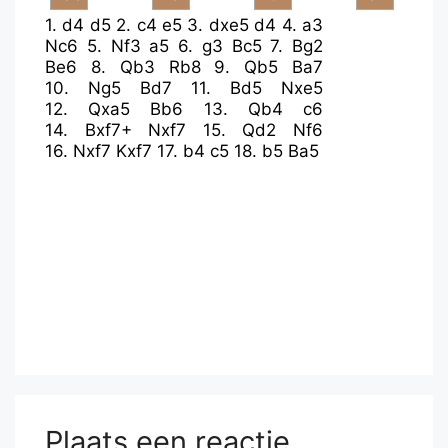
1.
d4
d5
2.
c4
e5
3.
dxe5
d4
4.
a3
Nc6
5.
Nf3
a5
6.
g3
Bc5
7.
Bg2
Be6
8.
Qb3
Rb8
9.
Qb5
Ba7
10.
Ng5
Bd7
11.
Bd5
Nxe5
12.
Qxa5
Bb6
13.
Qb4
c6
14.
Bxf7+
Nxf7
15.
Qd2
Nf6
16.
Nxf7
Kxf7
17.
b4
c5
18.
b5
Ba5
Plaats een reactie