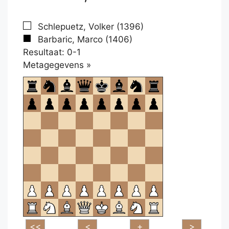
Schlepuetz, Volker (1396)
Barbaric, Marco (1406)
Resultaat: 0-1
Klikken
Metagegevens »
om
te
openen.