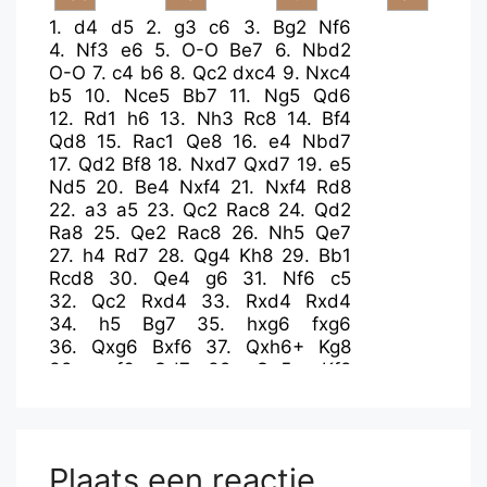
1.
d4
d5
2.
g3
c6
3.
Bg2
Nf6
4.
Nf3
e6
5.
O-O
Be7
6.
Nbd2
O-O
7.
c4
b6
8.
Qc2
dxc4
9.
Nxc4
b5
10.
Nce5
Bb7
11.
Ng5
Qd6
12.
Rd1
h6
13.
Nh3
Rc8
14.
Bf4
Qd8
15.
Rac1
Qe8
16.
e4
Nbd7
17.
Qd2
Bf8
18.
Nxd7
Qxd7
19.
e5
Nd5
20.
Be4
Nxf4
21.
Nxf4
Rd8
22.
a3
a5
23.
Qc2
Rac8
24.
Qd2
Ra8
25.
Qe2
Rac8
26.
Nh5
Qe7
27.
h4
Rd7
28.
Qg4
Kh8
29.
Bb1
Rcd8
30.
Qe4
g6
31.
Nf6
c5
32.
Qc2
Rxd4
33.
Rxd4
Rxd4
34.
h5
Bg7
35.
hxg6
fxg6
36.
Qxg6
Bxf6
37.
Qxh6+
Kg8
38.
exf6
Qd7
39.
Qg5+
Kf8
40.
Qxc5+
Kf7
41.
Qe7+
Kg8
42.
f7+
Plaats een reactie