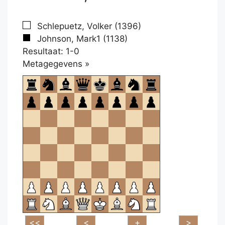
Schlepuetz, Volker (1396)
Johnson, Mark1 (1138)
Resultaat: 1-0
Klikken
Metagegevens »
om
te
openen.