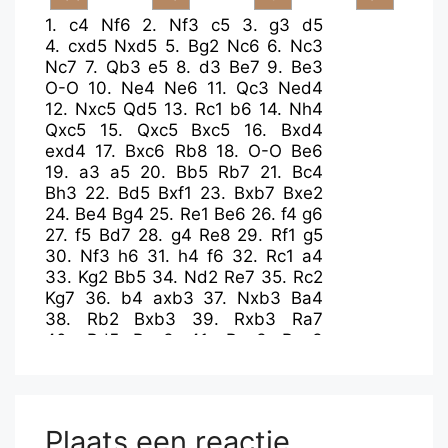
1.
c4
Nf6
2.
Nf3
c5
3.
g3
d5
4.
cxd5
Nxd5
5.
Bg2
Nc6
6.
Nc3
Nc7
7.
Qb3
e5
8.
d3
Be7
9.
Be3
O-O
10.
Ne4
Ne6
11.
Qc3
Ned4
12.
Nxc5
Qd5
13.
Rc1
b6
14.
Nh4
Qxc5
15.
Qxc5
Bxc5
16.
Bxd4
exd4
17.
Bxc6
Rb8
18.
O-O
Be6
19.
a3
a5
20.
Bb5
Rb7
21.
Bc4
Bh3
22.
Bd5
Bxf1
23.
Bxb7
Bxe2
24.
Be4
Bg4
25.
Re1
Be6
26.
f4
g6
27.
f5
Bd7
28.
g4
Re8
29.
Rf1
g5
30.
Nf3
h6
31.
h4
f6
32.
Rc1
a4
33.
Kg2
Bb5
34.
Nd2
Re7
35.
Rc2
Kg7
36.
b4
axb3
37.
Nxb3
Ba4
38.
Rb2
Bxb3
39.
Rxb3
Ra7
40.
Bd5
Rxa3
41.
Rxa3
Bxa3
42.
Bc4
gxh4
43.
Kh3
Kf8
44.
Kxh4
Ke7
45.
Kg3
Kd6
46.
Kf3
Kc5
47.
Ke4
b5
48.
Ba2
Bc1
49.
Bd5
Be3
50.
Bf7
Kb4
51.
Kd5
Plaats een reactie
Kc3
52.
Be8
b4
53.
Ke6
Bg5