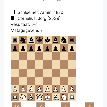
Schloemer, Armin (1880)
Cornelius, Jorg (2039)
Resultaat: 0-1
Klikken
Metagegevens »
om
te
openen.