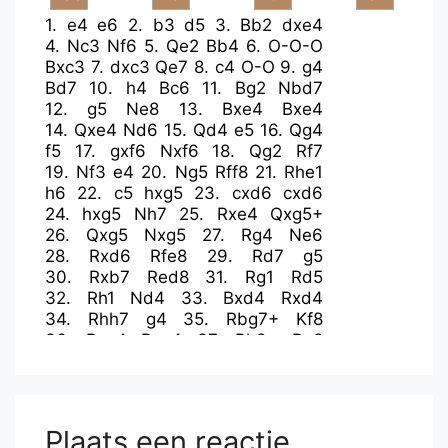
1.
e4
e6
2.
b3
d5
3.
Bb2
dxe4
4.
Nc3
Nf6
5.
Qe2
Bb4
6.
O-O-O
Bxc3
7.
dxc3
Qe7
8.
c4
O-O
9.
g4
Bd7
10.
h4
Bc6
11.
Bg2
Nbd7
12.
g5
Ne8
13.
Bxe4
Bxe4
14.
Qxe4
Nd6
15.
Qd4
e5
16.
Qg4
f5
17.
gxf6
Nxf6
18.
Qg2
Rf7
19.
Nf3
e4
20.
Ng5
Rff8
21.
Rhe1
h6
22.
c5
hxg5
23.
cxd6
cxd6
24.
hxg5
Nh7
25.
Rxe4
Qxg5+
26.
Qxg5
Nxg5
27.
Rg4
Ne6
28.
Rxd6
Rfe8
29.
Rd7
g5
30.
Rxb7
Red8
31.
Rg1
Rd5
32.
Rh1
Nd4
33.
Bxd4
Rxd4
34.
Rhh7
g4
35.
Rbg7+
Kf8
36.
Rxg4
Rxg4
37.
Rh8+
Rg8
38.
Rxg8+
Kxg8
39.
c4
Rf8
40.
Kb2
Rxf2+
41.
Ka3
Kf7
42.
b4
Ke6
43.
Kb3
Ke5
44.
b5
Kd4
45.
a4
Rf3+
46.
Kb4
Rc3
47.
a5
Plaats een reactie
Rxc4+
48.
Kb3
Kc5
49.
b6
axb6