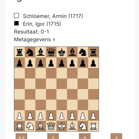
Schloemer, Armin (1717)
Erin, Igor (1715)
Resultaat: 0-1
Klikken
Metagegevens »
om
te
openen.