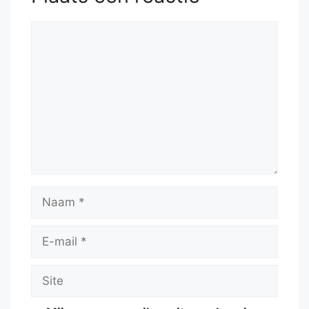
50.
a6
Rb4+
51.
Ka3
Rb5
Reactie
Naam
E-
mail
Site