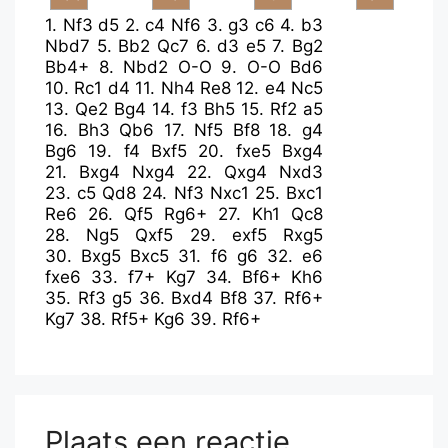
1.
Nf3
d5
2.
c4
Nf6
3.
g3
c6
4.
b3
Nbd7
5.
Bb2
Qc7
6.
d3
e5
7.
Bg2
Bb4+
8.
Nbd2
O-O
9.
O-O
Bd6
10.
Rc1
d4
11.
Nh4
Re8
12.
e4
Nc5
13.
Qe2
Bg4
14.
f3
Bh5
15.
Rf2
a5
16.
Bh3
Qb6
17.
Nf5
Bf8
18.
g4
Bg6
19.
f4
Bxf5
20.
fxe5
Bxg4
21.
Bxg4
Nxg4
22.
Qxg4
Nxd3
23.
c5
Qd8
24.
Nf3
Nxc1
25.
Bxc1
Re6
26.
Qf5
Rg6+
27.
Kh1
Qc8
28.
Ng5
Qxf5
29.
exf5
Rxg5
30.
Bxg5
Bxc5
31.
f6
g6
32.
e6
fxe6
33.
f7+
Kg7
34.
Bf6+
Kh6
35.
Rf3
g5
36.
Bxd4
Bf8
37.
Rf6+
Kg7
38.
Rf5+
Kg6
39.
Rf6+
Plaats een reactie