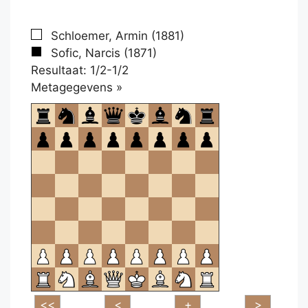
Schloemer, Armin (1881)
Sofic, Narcis (1871)
Resultaat: 1/2-1/2
Klikken
Metagegevens »
om
te
openen.