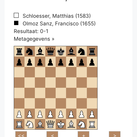
Schloesser, Matthias (1583)
Olmoz Sanz, Francisco (1655)
Resultaat: 0-1
Klikken
Metagegevens »
om
te
openen.