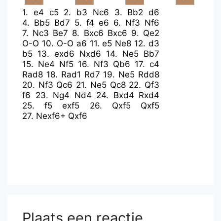
1.
e4
c5
2.
b3
Nc6
3.
Bb2
d6
4.
Bb5
Bd7
5.
f4
e6
6.
Nf3
Nf6
7.
Nc3
Be7
8.
Bxc6
Bxc6
9.
Qe2
O-O
10.
O-O
a6
11.
e5
Ne8
12.
d3
b5
13.
exd6
Nxd6
14.
Ne5
Bb7
15.
Ne4
Nf5
16.
Nf3
Qb6
17.
c4
Rad8
18.
Rad1
Rd7
19.
Ne5
Rdd8
20.
Nf3
Qc6
21.
Ne5
Qc8
22.
Qf3
f6
23.
Ng4
Nd4
24.
Bxd4
Rxd4
25.
f5
exf5
26.
Qxf5
Qxf5
27.
Nexf6+
Qxf6
Plaats een reactie