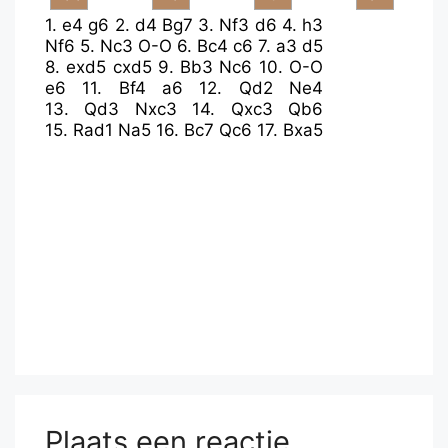
1.
e4
g6
2.
d4
Bg7
3.
Nf3
d6
4.
h3
Nf6
5.
Nc3
O-O
6.
Bc4
c6
7.
a3
d5
8.
exd5
cxd5
9.
Bb3
Nc6
10.
O-O
e6
11.
Bf4
a6
12.
Qd2
Ne4
13.
Qd3
Nxc3
14.
Qxc3
Qb6
15.
Rad1
Na5
16.
Bc7
Qc6
17.
Bxa5
Plaats een reactie