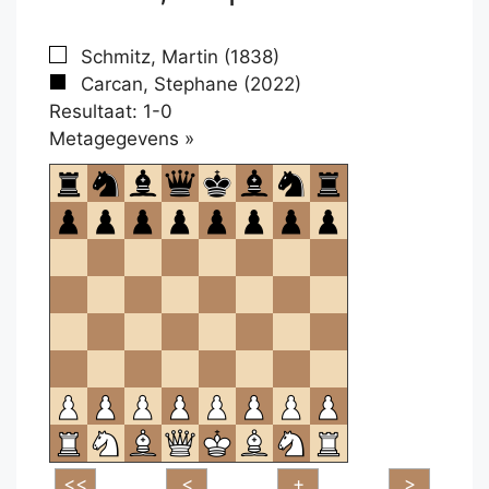
Schmitz, Martin (1838)
Carcan, Stephane (2022)
Resultaat: 1-0
Klikken
Metagegevens »
om
te
openen.