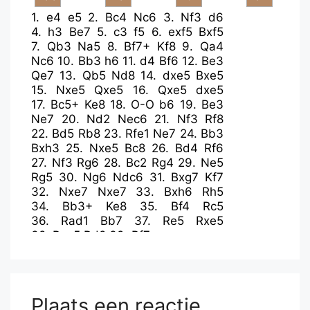
1.
e4
e5
2.
Bc4
Nc6
3.
Nf3
d6
4.
h3
Be7
5.
c3
f5
6.
exf5
Bxf5
7.
Qb3
Na5
8.
Bf7+
Kf8
9.
Qa4
Nc6
10.
Bb3
h6
11.
d4
Bf6
12.
Be3
Qe7
13.
Qb5
Nd8
14.
dxe5
Bxe5
15.
Nxe5
Qxe5
16.
Qxe5
dxe5
17.
Bc5+
Ke8
18.
O-O
b6
19.
Be3
Ne7
20.
Nd2
Nec6
21.
Nf3
Rf8
22.
Bd5
Rb8
23.
Rfe1
Ne7
24.
Bb3
Bxh3
25.
Nxe5
Bc8
26.
Bd4
Rf6
27.
Nf3
Rg6
28.
Bc2
Rg4
29.
Ne5
Rg5
30.
Ng6
Ndc6
31.
Bxg7
Kf7
32.
Nxe7
Nxe7
33.
Bxh6
Rh5
34.
Bb3+
Ke8
35.
Bf4
Rc5
36.
Rad1
Bb7
37.
Re5
Rxe5
38.
Bxe5
Rd8
39.
Bf7+
Plaats een reactie