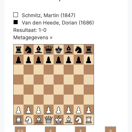
Schmitz, Martin (1847)
Van den Heede, Dorian (1686)
Resultaat: 1-0
Klikken
Metagegevens »
om
te
openen.