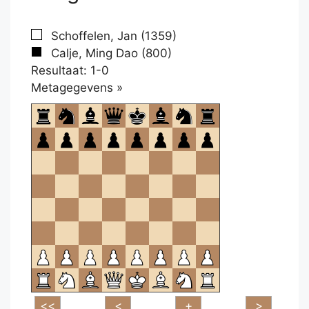
Schoffelen, Jan (1359)
Calje, Ming Dao (800)
Resultaat: 1-0
Klikken
Metagegevens »
om
te
openen.