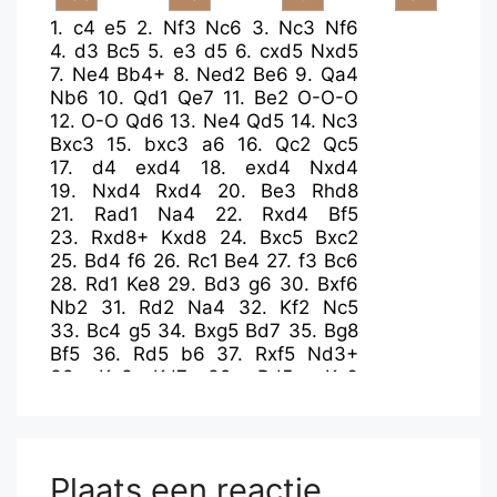
1.
c4
e5
2.
Nf3
Nc6
3.
Nc3
Nf6
4.
d3
Bc5
5.
e3
d5
6.
cxd5
Nxd5
7.
Ne4
Bb4+
8.
Ned2
Be6
9.
Qa4
Nb6
10.
Qd1
Qe7
11.
Be2
O-O-O
12.
O-O
Qd6
13.
Ne4
Qd5
14.
Nc3
Bxc3
15.
bxc3
a6
16.
Qc2
Qc5
17.
d4
exd4
18.
exd4
Nxd4
19.
Nxd4
Rxd4
20.
Be3
Rhd8
21.
Rad1
Na4
22.
Rxd4
Bf5
23.
Rxd8+
Kxd8
24.
Bxc5
Bxc2
25.
Bd4
f6
26.
Rc1
Be4
27.
f3
Bc6
28.
Rd1
Ke8
29.
Bd3
g6
30.
Bxf6
Nb2
31.
Rd2
Na4
32.
Kf2
Nc5
33.
Bc4
g5
34.
Bxg5
Bd7
35.
Bg8
Bf5
36.
Rd5
b6
37.
Rxf5
Nd3+
38.
Kg3
Kd7
39.
Rd5+
Kc6
40.
Rxd3
Kb7
41.
Bxh7
a5
42.
a4
b5
43.
axb5
a4
44.
c4
Kb6
45.
f4
c6
46.
bxc6
Kxc6
47.
Be7
a3
48.
Rxa3
Kd7
49.
Bb4
Kc6
Plaats een reactie
50.
Be4+
Kc7
51.
Ra6
Kd7
52.
h4