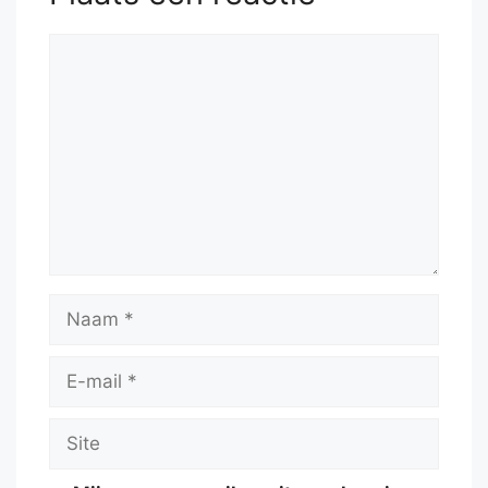
Ke8
53.
Ra7
Kd8
54.
h5
Reactie
Naam
E-
mail
Site