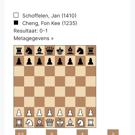
Schoffelen, Jan (1410)
Cheng, Fon Kee (1235)
Resultaat: 0-1
Klikken
Metagegevens »
om
te
openen.