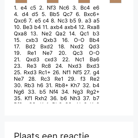
1.
e4
c5
2.
Nf3
Nc6
3.
Bc4
e6
4.
d4
d5
5.
Bb5
Qc7
6.
Bxc6+
Qxc6
7.
e5
c4
8.
Nc3
b5
9.
a3
a5
10.
Be3
b4
11.
axb4
axb4
12.
Rxa8
Qxa8
13.
Ne2
Qa2
14.
Qc1
b3
15.
cxb3
Qxb3
16.
O-O
Bb4
17.
Bd2
Bxd2
18.
Nxd2
Qd3
19.
Re1
Ne7
20.
Qc3
O-O
21.
Qxd3
cxd3
22.
Nc1
Ba6
23.
Re3
Rc8
24.
Nxd3
Bxd3
25.
Rxd3
Rc1+
26.
Nf1
Nf5
27.
g4
Ne7
28.
Rc3
Re1
29.
f3
Re2
30.
Rb3
h6
31.
Rb8+
Kh7
32.
b4
Ng6
33.
b5
Nf4
34.
Ng3
Rg2+
35.
Kf1
Rxh2
36.
b6
Nh3
37.
b7
Rf2+
38.
Ke1
Rb2
39.
Ne2
Kg6
40.
Nc3
Kg5
41.
Rf8
Rxb7
42.
Ke2
Kf4
43.
Na4
Ng5
44.
Nc5
Rb2+
45.
Kd1
Ke3
46.
f4
Nf3
47.
Rxf7
Nxd4
48.
Kc1
Rc2+
49.
Kb1
Rxc5
Plaats een reactie
50.
Rxg7
Kxf4
51.
Rg6
Ke4