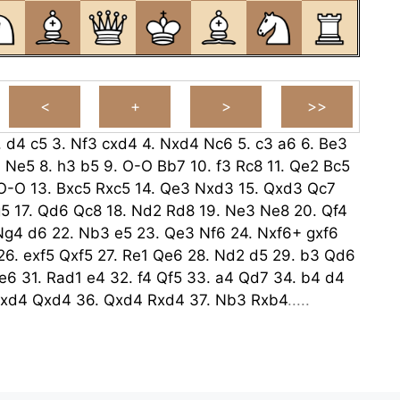
.
d4
c5
3.
Nf3
cxd4
4.
Nxd4
Nc6
5.
c3
a6
6.
Be3
3
Ne5
8.
h3
b5
9.
O-O
Bb7
10.
f3
Rc8
11.
Qe2
Bc5
O-O
13.
Bxc5
Rxc5
14.
Qe3
Nxd3
15.
Qxd3
Qc7
g5
17.
Qd6
Qc8
18.
Nd2
Rd8
19.
Ne3
Ne8
20.
Qf4
Ng4
d6
22.
Nb3
e5
23.
Qe3
Nf6
24.
Nxf6+
gxf6
26.
exf5
Qxf5
27.
Re1
Qe6
28.
Nd2
d5
29.
b3
Qd6
e6
31.
Rad1
e4
32.
f4
Qf5
33.
a4
Qd7
34.
b4
d4
cxd4
Qxd4
36.
Qxd4
Rxd4
37.
Nb3
Rxb4
.....