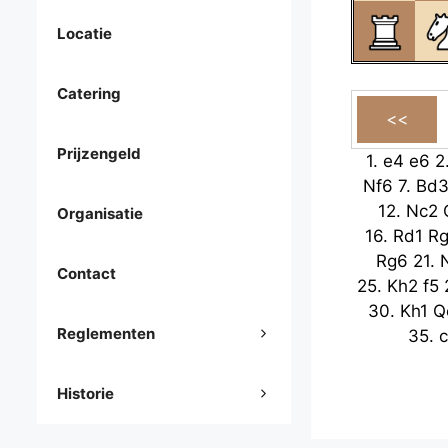
Locatie
Catering
Prijzengeld
1.
e4
e6
2
Nf6
7.
Bd
12.
Nc2
Organisatie
16.
Rd1
R
Rg6
21.
Contact
25.
Kh2
f5
30.
Kh1
Q
Reglementen
35.
Historie