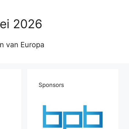
ei 2026
en van Europa
Sponsors