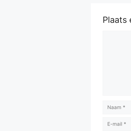
Plaats 
Reactie
Naam
E-
mail