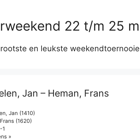
erweekend 22 t/m 25 m
rootste en leukste weekendtoernooi
elen, Jan – Heman, Frans
en, Jan (1410)
Frans (1620)
-1
Klikken
ns »