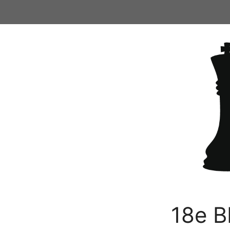
Ga
naar
de
inhoud
18e B