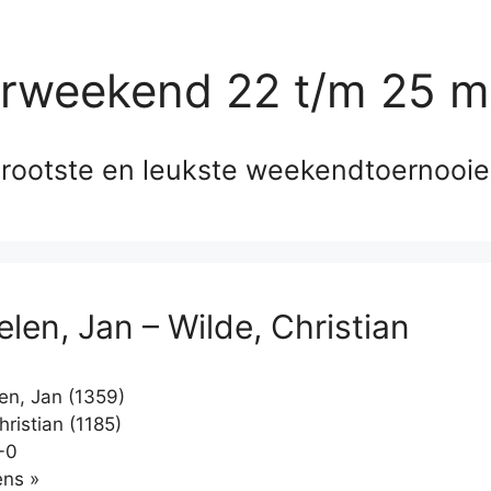
erweekend 22 t/m 25 m
rootste en leukste weekendtoernooi
len, Jan – Wilde, Christian
en, Jan (1359)
ristian (1185)
-0
Klikken
ns »