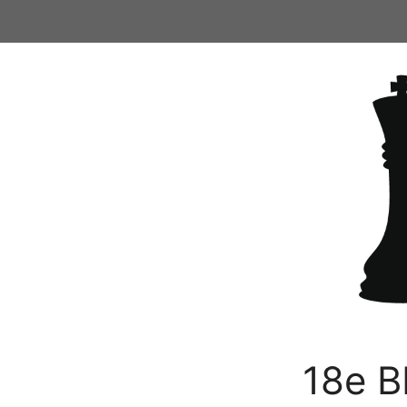
Ga
naar
de
inhoud
18e B