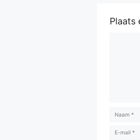
57.
Kxh4
Plaats 
Reactie
Naam
E-
mail