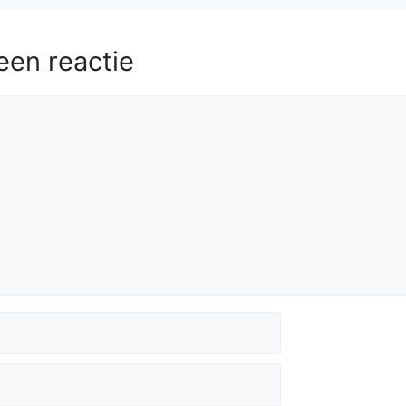
Rh2+
58.
Kg3
Kf6
59.
Ra5
Rh8
60.
Kf2
Rh2+
.....
een reactie