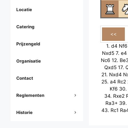
Locatie
Catering
Prijzengeld
1.
d4
Nf6
Nxd5
7.
e4
Nc6
12.
Be
Organisatie
Qxd5
17.
21.
Nxd4
N
Contact
25.
a4
Rc2
Kf6
30
Reglementen
34.
Rxe2
Ra3+
39
43.
Rc1
Ra
Historie
g5
48.
f3
R
Rh1+
53.
K