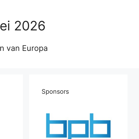
ei 2026
en van Europa
Sponsors