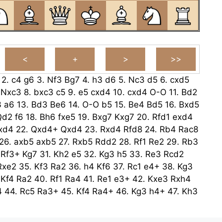
2.
c4
g6
3.
Nf3
Bg7
4.
h3
d6
5.
Nc3
d5
6.
cxd5
Nxc3
8.
bxc3
c5
9.
e5
cxd4
10.
cxd4
O-O
11.
Bd2
3
a6
13.
Bd3
Be6
14.
O-O
b5
15.
Be4
Bd5
16.
Bxd5
Qd2
f6
18.
Bh6
fxe5
19.
Bxg7
Kxg7
20.
Rfd1
exd4
xd4
22.
Qxd4+
Qxd4
23.
Rxd4
Rfd8
24.
Rb4
Rac8
26.
axb5
axb5
27.
Rxb5
Rdd2
28.
Rf1
Re2
29.
Rb3
.
Rf3+
Kg7
31.
Kh2
e5
32.
Kg3
h5
33.
Re3
Rcd2
Rxe2
35.
Kf3
Ra2
36.
h4
Kf6
37.
Rc1
e4+
38.
Kg3
.
Kf4
Ra2
40.
Rf1
Ra4
41.
Re1
e3+
42.
Kxe3
Rxh4
4
44.
Rc5
Ra3+
45.
Kf4
Ra4+
46.
Kg3
h4+
47.
Kh3
a1
49.
Rc4
Rh1+
50.
Kg4
Rg1
51.
Rc6+
Ke5
52.
Kh3
g4
Rg1
54.
Rc5+
Kf6
55.
Rf5+
Ke6
56.
Rxg5
Rxg2+