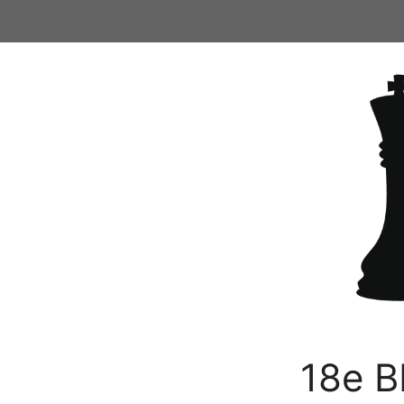
Ga
naar
de
inhoud
18e B