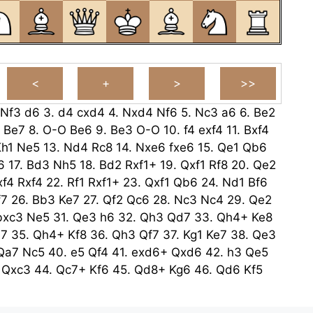
Nf3
d6
3.
d4
cxd4
4.
Nxd4
Nf6
5.
Nc3
a6
6.
Be2
Be7
8.
O-O
Be6
9.
Be3
O-O
10.
f4
exf4
11.
Bxf4
h1
Ne5
13.
Nd4
Rc8
14.
Nxe6
fxe6
15.
Qe1
Qb6
6
17.
Bd3
Nh5
18.
Bd2
Rxf1+
19.
Qxf1
Rf8
20.
Qe2
xf4
Rxf4
22.
Rf1
Rxf1+
23.
Qxf1
Qb6
24.
Nd1
Bf6
f7
26.
Bb3
Ke7
27.
Qf2
Qc6
28.
Nc3
Nc4
29.
Qe2
bxc3
Ne5
31.
Qe3
h6
32.
Qh3
Qd7
33.
Qh4+
Ke8
e7
35.
Qh4+
Kf8
36.
Qh3
Qf7
37.
Kg1
Ke7
38.
Qe3
Qa7
Nc5
40.
e5
Qf4
41.
exd6+
Qxd6
42.
h3
Qe5
Qxc3
44.
Qc7+
Kf6
45.
Qd8+
Kg6
46.
Qd6
Kf5
+
Ke4
48.
Qe7
Qa1+
49.
Kh2
Qe5+
50.
Kh1
Qg5
8
Qc1+
52.
Kh2
Qf4+
53.
Kh1
Ke3
54.
Qe7
Ne4