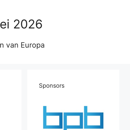
ei 2026
en van Europa
Sponsors