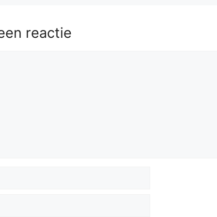
5.
Qxe6
Qf1+
56.
Kh2
Qf4+
57.
Kh1
Qf1+
een reactie