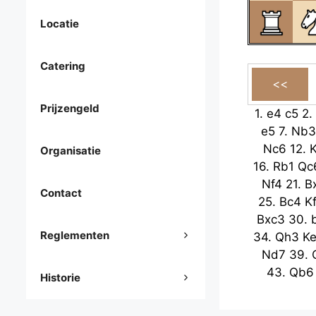
Locatie
Catering
Prijzengeld
1.
e4
c5
2.
e5
7.
Nb3
Nc6
12.
K
Organisatie
16.
Rb1
Qc
Nf4
21.
B
Contact
25.
Bc4
K
Bxc3
30.
Reglementen
34.
Qh3
K
Nd7
39.
43.
Qb6
Historie
47.
Qf8
51.
Qe