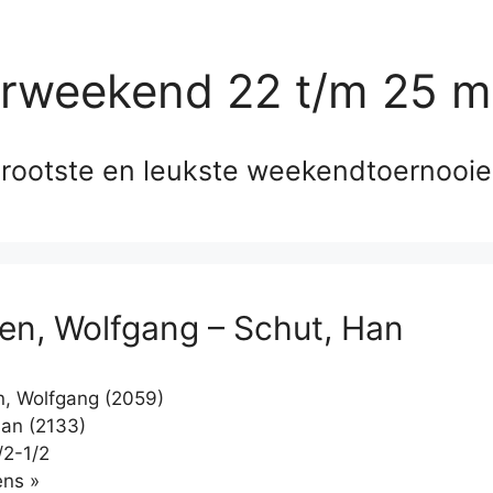
erweekend 22 t/m 25 m
rootste en leukste weekendtoernooi
en, Wolfgang – Schut, Han
, Wolfgang (2059)
an (2133)
/2-1/2
Klikken
ns »