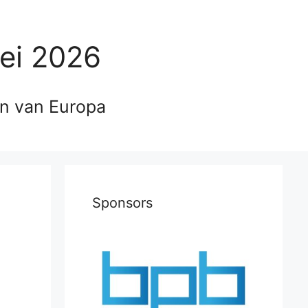
ei 2026
en van Europa
Sponsors