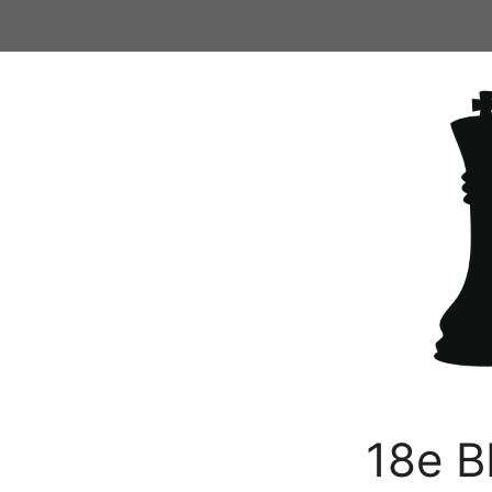
Ga
naar
de
inhoud
18e B