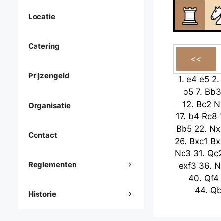
Locatie
Catering
Prijzengeld
1.
e4
e5
2
b5
7.
Bb3
12.
Bc2
N
Organisatie
17.
b4
Rc8
Bb5
22.
Nx
Contact
26.
Bxc1
Bx
Nc3
31.
Qc
Reglementen
exf3
36.
N
40.
Qf4
44.
Q
Historie