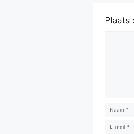
Plaats 
Reactie
Naam
E-
mail