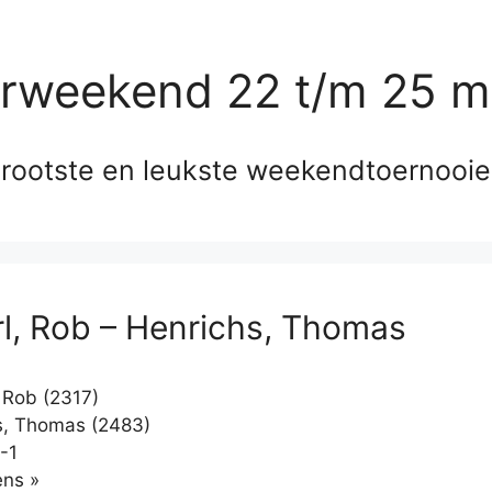
erweekend 22 t/m 25 m
rootste en leukste weekendtoernooi
l, Rob – Henrichs, Thomas
 Rob (2317)
s, Thomas (2483)
-1
Klikken
ns »