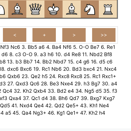
.
Nf3
Nc6
3.
Bb5
a6
4.
Ba4
Nf6
5.
O-O
Be7
6.
Re1
d6
8.
c3
O-O
9.
a3
h6
10.
d4
Re8
11.
Nbd2
Bf8
b8
13.
b3
Bb7
14.
Bb2
Nbd7
15.
c4
g6
16.
d5
c6
18.
dxc6
Bxc6
19.
Rc1
Nb6
20.
Bd3
bxc4
21.
Nxc4
b6
Qxb6
23.
Qe2
h5
24.
Rxc8
Rxc8
25.
Rc1
Rxc1+
d3
27.
Qxd3
Qc6
28.
Be3
Nxe4
29.
h3
Bg7
30.
a4
2
Qc4
32.
Kh2
Qxb4
33.
Bd2
e4
34.
Ng5
d5
35.
f3
xf3
Qxa4
37.
Qc1
d4
38.
Bh6
Qd7
39.
Bxg7
Kxg7
Qd5
41.
Nxd4
Qe4
42.
Qd2
Qe5+
43.
Kh1
Ne4
b4
a5
45.
Qa4
Ng3+
46.
Kg1
Qe1+
47.
Kh2
h4