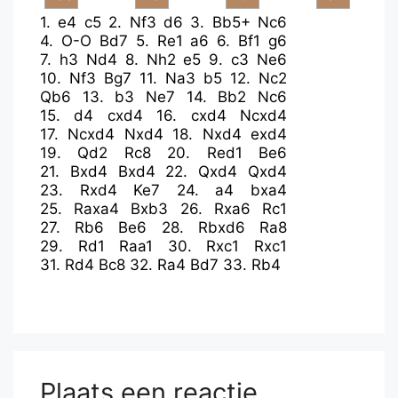
1.
e4
c5
2.
Nf3
d6
3.
Bb5+
Nc6
4.
O-O
Bd7
5.
Re1
a6
6.
Bf1
g6
7.
h3
Nd4
8.
Nh2
e5
9.
c3
Ne6
10.
Nf3
Bg7
11.
Na3
b5
12.
Nc2
Qb6
13.
b3
Ne7
14.
Bb2
Nc6
15.
d4
cxd4
16.
cxd4
Ncxd4
17.
Ncxd4
Nxd4
18.
Nxd4
exd4
19.
Qd2
Rc8
20.
Red1
Be6
21.
Bxd4
Bxd4
22.
Qxd4
Qxd4
23.
Rxd4
Ke7
24.
a4
bxa4
25.
Raxa4
Bxb3
26.
Rxa6
Rc1
27.
Rb6
Be6
28.
Rbxd6
Ra8
29.
Rd1
Raa1
30.
Rxc1
Rxc1
31.
Rd4
Bc8
32.
Ra4
Bd7
33.
Rb4
Plaats een reactie