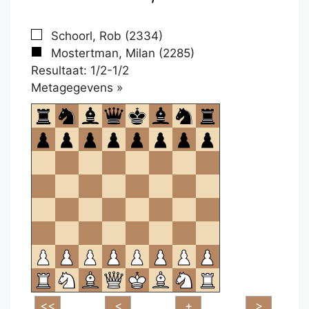
Schoorl, Rob (2334)
Mostertman, Milan (2285)
Resultaat: 1/2-1/2
Klikken
Metagegevens »
om
te
openen.