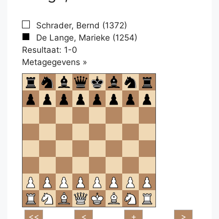
Schrader, Bernd (1372)
De Lange, Marieke (1254)
Resultaat: 1-0
Klikken
Metagegevens »
om
te
openen.