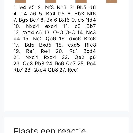
1.
e4
e5
2.
Nf3
Nc6
3.
Bb5
d6
4.
d4
a6
5.
Ba4
b5
6.
Bb3
Nf6
7.
Bg5
Be7
8.
Bxf6
Bxf6
9.
d5
Nd4
10.
Nxd4
exd4
11.
c3
Bb7
12.
cxd4
c6
13.
O-O
O-O
14.
Nc3
b4
15.
Ne2
Qb6
16.
dxc6
Bxc6
17.
Bd5
Bxd5
18.
exd5
Rfe8
19.
Re1
Re4
20.
Rc1
Bxd4
21.
Nxd4
Rxd4
22.
Qe2
g6
23.
Qe3
Rb8
24.
Rc6
Qa7
25.
Rc4
Rb7
26.
Qxd4
Qb8
27.
Rec1
Plaats een reactie