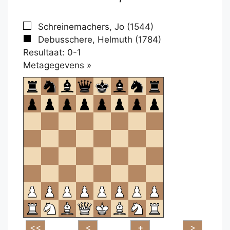
Schreinemachers, Jo (1544)
Debusschere, Helmuth (1784)
Resultaat: 0-1
Klikken
Metagegevens »
om
te
openen.