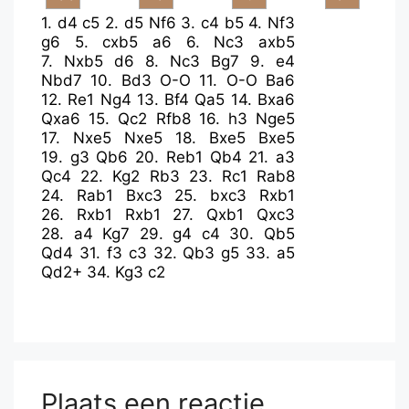
1.
d4
c5
2.
d5
Nf6
3.
c4
b5
4.
Nf3
g6
5.
cxb5
a6
6.
Nc3
axb5
7.
Nxb5
d6
8.
Nc3
Bg7
9.
e4
Nbd7
10.
Bd3
O-O
11.
O-O
Ba6
12.
Re1
Ng4
13.
Bf4
Qa5
14.
Bxa6
Qxa6
15.
Qc2
Rfb8
16.
h3
Nge5
17.
Nxe5
Nxe5
18.
Bxe5
Bxe5
19.
g3
Qb6
20.
Reb1
Qb4
21.
a3
Qc4
22.
Kg2
Rb3
23.
Rc1
Rab8
24.
Rab1
Bxc3
25.
bxc3
Rxb1
26.
Rxb1
Rxb1
27.
Qxb1
Qxc3
28.
a4
Kg7
29.
g4
c4
30.
Qb5
Qd4
31.
f3
c3
32.
Qb3
g5
33.
a5
Qd2+
34.
Kg3
c2
Plaats een reactie