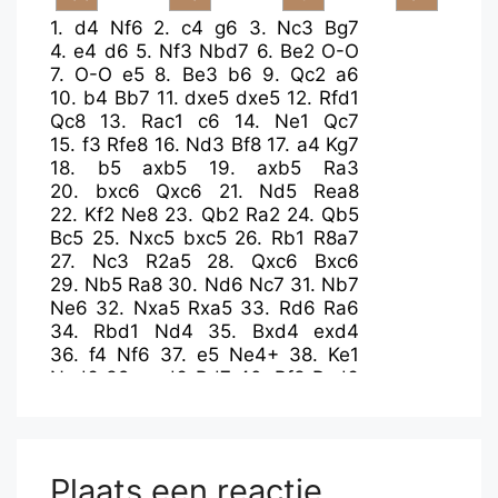
1.
d4
Nf6
2.
c4
g6
3.
Nc3
Bg7
4.
e4
d6
5.
Nf3
Nbd7
6.
Be2
O-O
7.
O-O
e5
8.
Be3
b6
9.
Qc2
a6
10.
b4
Bb7
11.
dxe5
dxe5
12.
Rfd1
Qc8
13.
Rac1
c6
14.
Ne1
Qc7
15.
f3
Rfe8
16.
Nd3
Bf8
17.
a4
Kg7
18.
b5
axb5
19.
axb5
Ra3
20.
bxc6
Qxc6
21.
Nd5
Rea8
22.
Kf2
Ne8
23.
Qb2
Ra2
24.
Qb5
Bc5
25.
Nxc5
bxc5
26.
Rb1
R8a7
27.
Nc3
R2a5
28.
Qxc6
Bxc6
29.
Nb5
Ra8
30.
Nd6
Nc7
31.
Nb7
Ne6
32.
Nxa5
Rxa5
33.
Rd6
Ra6
34.
Rbd1
Nd4
35.
Bxd4
exd4
36.
f4
Nf6
37.
e5
Ne4+
38.
Ke1
Nxd6
39.
exd6
Bd7
40.
Bf3
Rxd6
41.
Bd5
Be6
42.
Bxe6
Rxe6+
43.
Kf2
Re3
44.
Rc1
Rb3
45.
g3
Kf6
46.
g4
h5
47.
gxh5
gxh5
48.
Re1
Rc3
49.
Re5
Rxc4
Plaats een reactie
50.
Rxh5
Rc3
51.
Rd5
d3
52.
Ke3