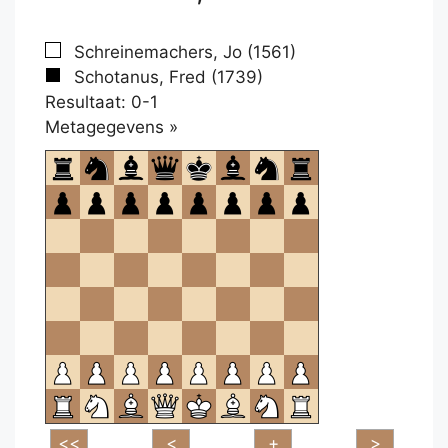
Schreinemachers, Jo (1561)
Schotanus, Fred (1739)
Resultaat: 0-1
Klikken
Metagegevens »
om
te
openen.